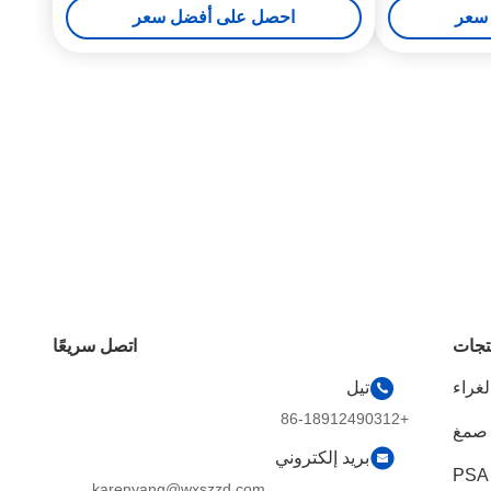
سعر
احصل على أفضل سعر
تجات
اتصل سريعًا
تيل
+86-18912490312
بريد إلكتروني
karenyang@wxszzd.com