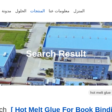
المنزل
معلومات عنا
المنتجات
الحلول
مدونة
Search Result
hot melt glue
Match