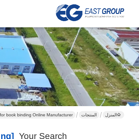
المنزل
المنتجات
 for book binding Online Manufacturer
[hot Melt Glue For Book Binding ]
Your Search