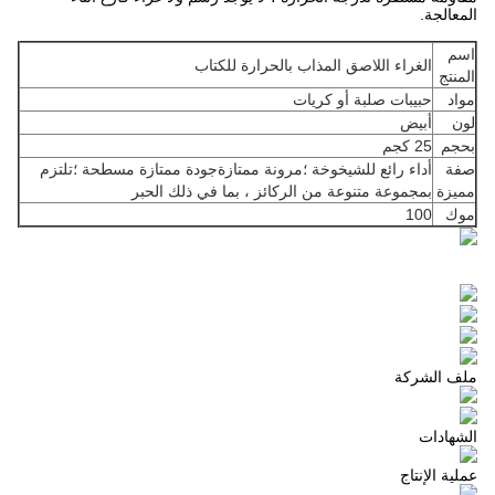
المعالجة.
اسم
الغراء اللاصق المذاب بالحرارة للكتاب
المنتج
مواد
حبيبات صلبة أو كريات
لون
أبيض
بحجم
25 كجم
صفة
أداء رائع للشيخوخة ؛مرونة ممتازةجودة ممتازة مسطحة ؛تلتزم
مميزة
بمجموعة متنوعة من الركائز ، بما في ذلك الحبر
موك
100
ملف الشركة
الشهادات
عملية الإنتاج