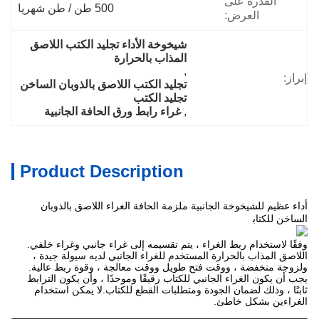
القدرة على
500 طن / طن شهريا
العرض:
شيخوخة الأداء تجليد الكتب اللاصق 
المذاب بالحرارة
, 
إبراز:
تجليد الكتب اللاصق بالذوبان الساخن 
تجليد الكتب
, 
غراء رابط ورق الحافة الجانبية
Product Description
أداء عظيم للشيخوخة الجانبية ملزمة الحافة الغراء اللاصق بالذوبان
تخصيص
الساخن للكتاب
وفقًا لاستخدام ربط الغراء ، يتم تقسيمه إلى غراء جانبي وغراء خلفي.
اللاصق المذاب بالحرارة المستخدم للغراء الجانبي لديه سيولة جيدة ،
ولزوجة منخفضة ، ووقت فتح طويل ووقت معالجة ، وقوة ربط عالية.
يجب أن يكون الغراء الجانبي للكتاب رقيقًا وموحدًا ، وأن يكون الترابط
ثابتًا ، وذلك لضمان الجودة ومتطلبات القطع للكتاب.لا يمكن استخدام
الغراءين بشكل خاطئ.