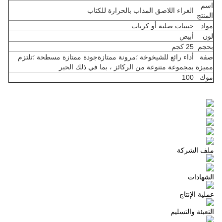
اسم
الغراء اللاصق المذاب بالحرارة للكتاب
المنتج
مواد
حبيبات صلبة أو كريات
لون
أبيض
بحجم
25 كجم
صفة
أداء رائع للشيخوخة ؛مرونة ممتازةجودة ممتازة مسطحة ؛تلتزم
مميزة
بمجموعة متنوعة من الركائز ، بما في ذلك الحبر
موك
100
ملف الشركة
الشهادات
عملية الإنتاج
التعبئة والتسليم