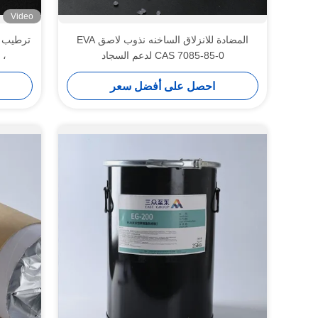
Video
المضادة للانزلاق الساخنه نذوب لاصق EVA
ترطيب ا
CAS 7085-85-0 لدعم السجاد
، 
احصل على أفضل سعر