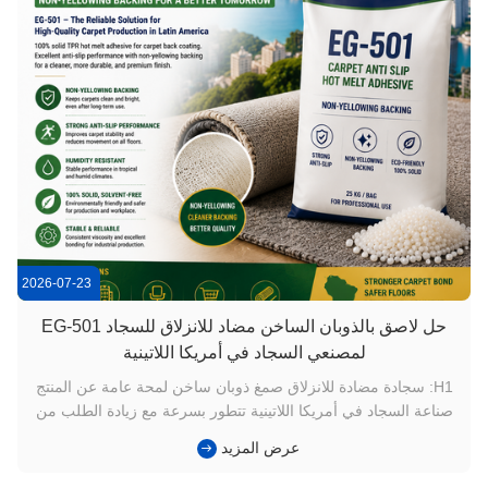
2026-07-23
حل لاصق بالذوبان الساخن مضاد للانزلاق للسجاد EG-501
لمصنعي السجاد في أمريكا اللاتينية
H1: سجادة مضادة للانزلاق صمغ ذوبان ساخن لمحة عامة عن المنتج
صناعة السجاد في أمريكا اللاتينية تتطور بسرعة مع زيادة الطلب من
الديكور السكني والفنادق والمكاتب والمشاريع التجارية. يبحث مصنعو
عرض المزيد
السجاد عن حلول لاصقة يمكنها توفير: أداء قوي ضد الانزلاق خلفية
سجاد نظيفة ومستقرة الصمود على المدى الطويل جودة مظه...