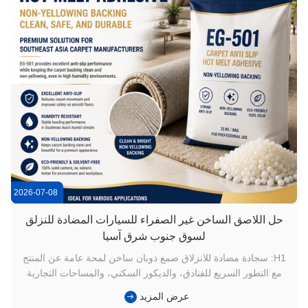
2026-07-08
حل اللاصق الساخن غير الصفراء للسيارات المضادة للنزلق
لسوق جنوب شرق آسيا
H1: سجادة مضادة للانزلاق صمغ ذوبان ساخن لمحة عامة عن المنتج
مع التطور السريع للفنادق، والديكور السكني، والمساحات التجارية
في جنوب شرق آسيا،أداء مكافحة الانزلاق ونوعية المظهر. (إي
عرض المزيد
جي-501) محترفلاصق ضد الانزلاق للسجادمصممة لتطبيقات طلاء