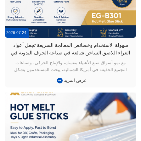
2026-07-24
سهولة الاستخدام وخصائص المعالجة السريعة تجعل أعواد
الغراء اللاصق الساخن شائعة في صناعة الحرف اليدوية في
أمريكا الشمالية
مع نمو أسواق صنع الأشياء بنفسك، والإنتاج الحرفي، وصناعات
التجميع الخفيفة في أمريكا الشمالية، يبحث المستخدمون بشكل
متزايد عن حلول بسيطة وفعالة وسهلة الاستخدام.بالمقارنة مع
عرض المزيد
الطرق اللاصقة التي تتطلب معدات متخصصة أو عمليات معقدة,عصي
الغراء الساخنة الذوبانأصبحت خيارًا شائعًا للحرف اليدوية ومنتجات
الورق ...