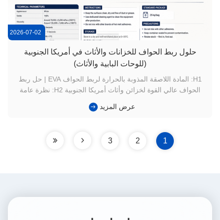
2026-07-02
حلول ربط الحواف للخزانات والأثاث في أمريكا الجنوبية
(للوحات البابية والأثاث)
H1: المادة اللاصقة المذوبة بالحرارة لربط الحواف EVA | حل ربط
الحواف عالي القوة لخزائن وأثاث أمريكا الجنوبية H2: نظرة عامة
على المنتج EG-330 هو محتوى صلب 100%،مادة لاصقة ذات حافة
عرض المزيد
تذوب بالحرارة EVA أحادية المكون.مصممة خصيصًا لربط حافة
النجارة ومواد ربط الحافة البلاستيكية،ويستخدم على نطاق واسع في
إنتاج ...
3
2
1