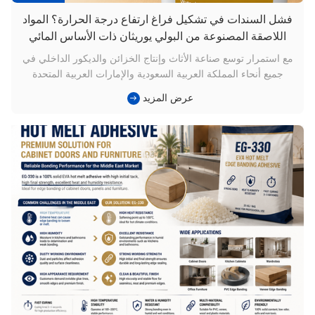
فشل السندات في تشكيل فراغ ارتفاع درجة الحرارة؟ المواد
اللاصقة المصنوعة من البولي يوريثان ذات الأساس المائي
تحظى بالاهتمام في صناعة الأثاث في الشرق الأوسط
مع استمرار توسع صناعة الأثاث وإنتاج الخزائن والديكور الداخلي في
جميع أنحاء المملكة العربية السعودية والإمارات العربية المتحدة
وقطر ودول الشرق الأوسط الأخرى،تشكيل الفراغأصبحت عملية
عرض المزيد
مستخدمة على نطاق واسع لتصفيح رقائق PVC على ألواح MDF،
وأبواب الخزانات، ومكونات الأثاث المزخرفة. وفي الوقت نفسه، فإن
درجا...