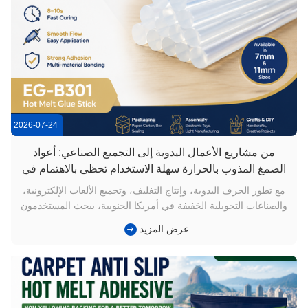
2026-07-24
من مشاريع الأعمال اليدوية إلى التجميع الصناعي: أعواد
الصمغ المذوب بالحرارة سهلة الاستخدام تحظى بالاهتمام في
أمريكا الجنوبية
مع تطور الحرف اليدوية، وإنتاج التغليف، وتجميع الألعاب الإلكترونية،
والصناعات التحويلية الخفيفة في أمريكا الجنوبية، يبحث المستخدمون
بشكل متزايد عنسهلة الاستخدام، وربط سريع، ومتوافقة مع مسدس
عرض المزيد
الغراء الساخن. بالمقارنة مع حلول الربط التي تتطلب معدات معقدة
أو عمليات معالجة أطول، فإن عصي الغراء المصهور على ...