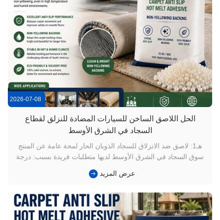
2026-07-08
الحل اللاصق الساخن للسيارات المضادة للنزلق لقطاع
السجاد في الشرق الأوسط
هـ1: لاصق ضد الانزلاق للسجاد الذوبان الحار لمحة عامة عن المنتج
سوق السجاد في الشرق الأوسط لديها متطلبات فريدة بسبب: درجة
حرارة عالية مناخ جاف اتجاهات الديكور الداخلي المتميزة يحتاج
عرض المزيد
مصنعو السجاد إلى ملصقات توفر كلاً من: أداء قوي ضد الانزلاق
استقرار مظهر ممتاز EG-501 هو صمغ TPR صلب بنسبة 100٪
مصمم لتط...