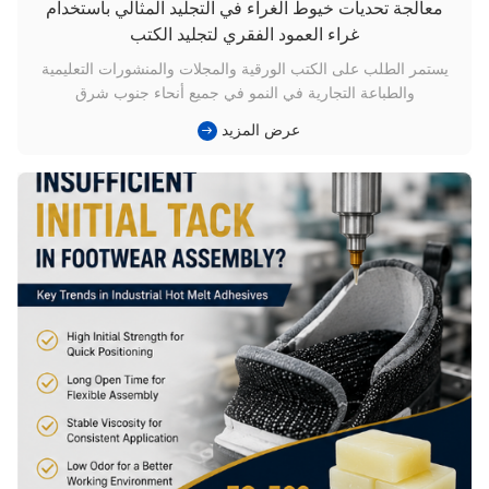
معالجة تحديات خيوط الغراء في التجليد المثالي باستخدام
غراء العمود الفقري لتجليد الكتب
يستمر الطلب على الكتب الورقية والمجلات والمنشورات التعليمية
والطباعة التجارية في النمو في جميع أنحاء جنوب شرق
آسيا.المطبعات التجارية تولي اهتماماً أكبر لمواضيع مثلربط الصمغ،
عرض المزيد
ووضع الملصق غير المتساوي، وتماسك العمود الفقري، كل ما يمكن
أن يؤثر على كفاءة الإنتاج وجودة المنتج النهائي. إختيار الحقصمغ الع...