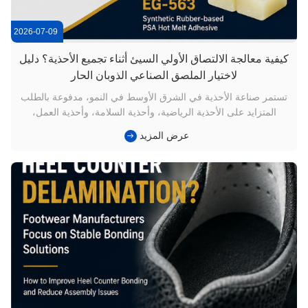
2026-07-09
كيفية معالجة الالتصاق الأولي السيئ أثناء تجميع الأحذية؟ دليل
لاختيار الملصق الصناعي الذوبان الحار
تستمر صناعة الأحذية في الشرق الأوسط في النمو، مدفوعة بالطلب
المتزايد على الأحذية الرياضية، وأحذية السلامة، وأحذية العمل،
والأحذية الكاجوال. مع ازدياد عدد المصانع التي تعتمد خطوط الإنتاج
عرض المزيد
الآلية وشبه الآلية،تك الأوليأصبح أحد العوامل الرئيسية التي تؤثر على
اتساق التجميع وكفاءة الإنتاج. لتطبيقات مثلربط ...