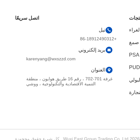
تجات
اتصل سريعًا
تيل
+86-18912490312
بريد إلكتروني
karenyang@wxszzd.com
العنوان
غرفة 701-702 ، رقم 16 طريق هوايون ، منطقة
لبولي
التنمية الاقتصادية والتكنولوجية ، ووشي
ليفين
نجارة