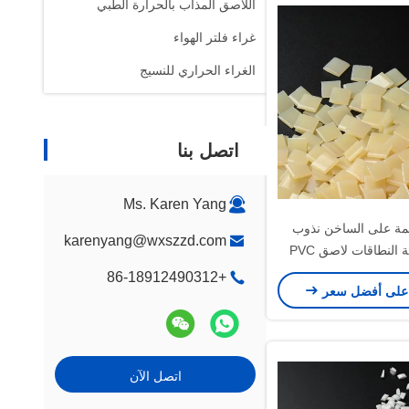
اللاصق المذاب بالحرارة الطبي
غراء فلتر الهواء
الغراء الحراري للنسيج
اتصل بنا
Ms. Karen Yang
لقائمة على الساخن نذوب
karenyang@wxszzd.com
لاصق حافة النطاقات لاصق PVC
الترابط
+86-18912490312
على أفضل سعر
اتصل الآن