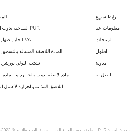
رابط سريع
المن
معلومات عنا
PUR الساخنه نذوب الغراء
المنتجات
EVA حار إنصهار صمغ
الحلول
المادة اللاصقة المسالة بالتسخين PSA
مدونة
تشتت البولي يوريثين PUD
اتصل بنا
مادة لاصقة تذوب بالحرارة من مادة ا
أو
اللاصق المذاب بالحرارة لأعمال ال
ب الغراء المورد. حقوق الطبع والنشر © 2022-2026 Wuxi East Group Trading Co.,Ltd . كل شيء حقوق محجوزة