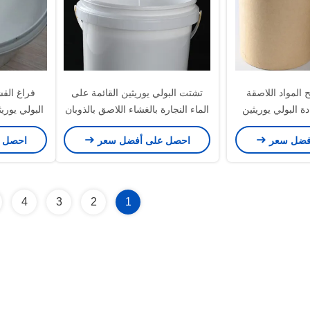
المواد اللاصقة
تشتت البولي يوريثين القائمة على
 البولي يوريثين
الماء النجارة بالغشاء اللاصق بالذوبان
البولي يوري
مال الخشبية
الساخن PVC القشرة
لآلة
فضل سعر
احصل على أفضل سعر
احصل 
4
3
2
1