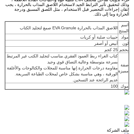
وذلك لتحقيق تأثير الترابط الجيد.لاستخدام اللاصق المذاب بالحرارة ، يجب
إتقان إجراءات التحضير قبل الاستخدام ، مثل اللصق المسبق ودرجة
الحرارة وما إلى ذلك.
اسم
اللاصق المذاب بالحرارة EVA Granule صمغ لتجليد الكتاب
المنتج
مواد
حبيبات صلبة أو كريات
لون
أبيض أو أصفر
بحجم
25 كجم
كتاب الغراء ربط العمود الفقري.مناسب لتجليد الكتب غير المرتبط
بسرعة متوسطة وعالية.التصاق قوي وجيد
صفة
مقاومة درجات الحرارة.إنها مناسبة للمجلات والكتالوجات والأغلفة
مميزة
الورقية ، وهي مناسبة بشكل خاص لمحلات الطباعة السريعة.
عديم الرائحة عند التسخين.
موك
100
ملف الشركة