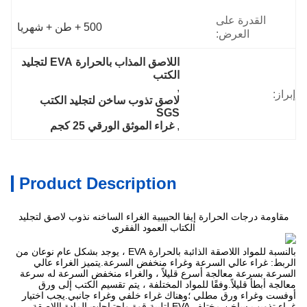
القدرة على
500 + طن + شهريا
العرض:
اللاصق المذاب بالحرارة EVA لتجليد 
الكتب
, 
إبراز:
لاصق تذوب ساخن لتجليد الكتب 
SGS
, 
غراء الموثق الورقي 25 كجم
Product Description
مقاومة درجات الحرارة إيفا الحبيبية الغراء الساخنه نذوب لاصق لتجليد
الكتاب العمود الفقري
بالنسبة للمواد اللاصقة الذائبة بالحرارة EVA ، يوجد بشكل عام نوعان من
الربط: غراء عالي السرعة وغراء منخفض السرعة.يتميز الغراء عالي
السرعة بسرعة معالجة أسرع قليلاً ، والغراء منخفض السرعة له سرعة
معالجة أبطأ قليلاً.وفقًا للمواد المختلفة ، يتم تقسيم الكتب إلى ورق
أوفست وغراء ورق مطلي ؛وهناك غراء خلفي وغراء جانبي.يجب اختيار
غراء تذويب ساخن مختلف EVA لتلبية قوة واحتياجات المادة اللاصقة ،