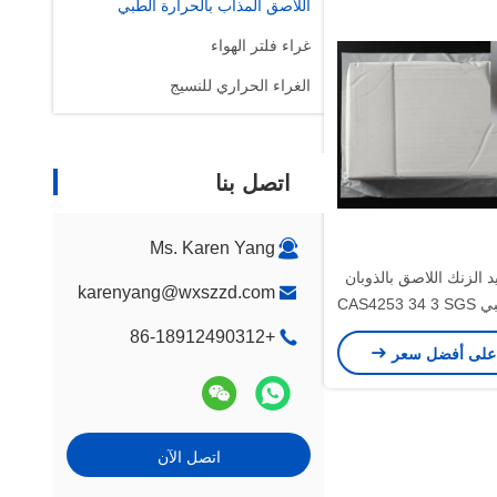
اللاصق المذاب بالحرارة الطبي
غراء فلتر الهواء
الغراء الحراري للنسيج
اتصل بنا
Ms. Karen Yang
 الزنك اللاصق بالذوبان
karenyang@wxszzd.com
الساخن الطبي CAS4253 34 3 SGS
VOC
+86-18912490312
على أفضل سعر
اتصل الآن