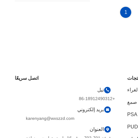
1
تجات
اتصل سريعًا
تيل
+86-18912490312
بريد إلكتروني
karenyang@wxszzd.com
العنوان