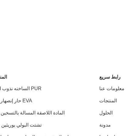
رابط سريع
المن
معلومات عنا
PUR الساخنه نذوب الغراء
المنتجات
EVA حار إنصهار صمغ
الحلول
المادة اللاصقة المسالة بالتسخين PSA
مدونة
تشتت البولي يوريثين PUD