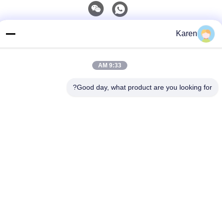
اتصل سريعًا
Karen
تيل
9:33 AM
+86-18912490312
بريد إلكتروني
Good day, what product are you looking for?
karenyang@wxszzd.com
العنوان
غرفة 701-702 ، رقم 16 طريق هوايون ، منطقة التنمية الاقتصادية
والتكنولوجية ، ووشي
سياسة الخصوصية
|
خريطة الموقع
الصين جيدة الجودة PUR الساخنه نذوب الغراء المورد. حقوق الطبع
والنشر © 2022-2026 Wuxi East Group Trading Co.,Ltd . كل شيء
حقوق محجوزة