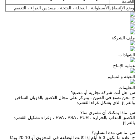
الخدمة
وضع الإلتصاق
الأسطوانة ، العجلة ، الفتحة ، مسدس الغراء ، التعقيم
ملف الشركة
الشهادات
عملية الإنتاج
التعبئة والتسليم
التعليمات
س: هل أنت شركة تجارية أو مصنع؟
ج: نحن نصنع في الصين ، ونركز على مجال اللاصق بالذوبان الساخن
والفراغ الذي يشكل غراء القشرة
س: ماذا يمكنك أن تشتري منا؟
اللاصق المذاب بالحرارة ، EVA ، PSA ، PUR ، وغراء تشكيل القشرة
بالفراغ.
س: ما هي مدة التسليم؟
ج: عادة ما تكون 3-5 أيام إذا كانت البضاعة في المخزون.أو 10-20 يومًا