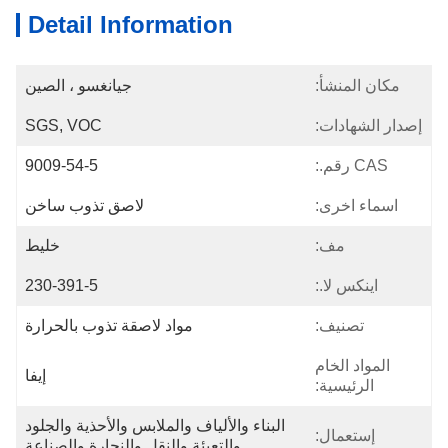
Detail Information
مكان المنشأ:
جيانغسو ، الصين
إصدار الشهادات:
SGS, VOC
CAS رقم.:
9009-54-5
اسماء اخرى:
لاصق تذوب ساخن
مف:
خليط
اينكس لا.:
230-391-5
تصنيف:
مواد لاصقة تذوب بالحرارة
المواد الخام
إيفا
الرئيسية:
البناء والألياف والملابس والأحذية والجلود 
إستعمال:
والتعبئة والنقل والنجارة والصناعة