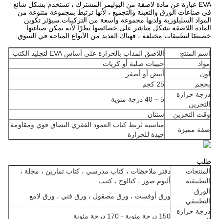
EVA عبارة عن مادة لاصقة من البوليمر المشترك ، تستخدم بشكل شائع
في صناعات الورق والتعبئة والتجميع ، لأنها ترتبط بمجموعة متنوعة من
المواد السليلوزية ولديها مجموعة واسعة من التركيبات.سيؤثر تكوين
المادة اللاصقة بشكل مباشر على خصائصها.نظرًا لأنه يمكن صياغتها
خصيصًا لتطبيقات مختلفة ، فهناك العديد من الأنواع المتاحة في السوق.
اسم المنتج
اللاصق المذاب بالحرارة على أساس EVA لتجليد الكتب
مواد
حبيبات صلبة أو كريات
لون
أبيض أو أصفر
بحجم
25 كجم
درجة حرارة
5 ~ 40 درجة مئوية
التخزين
وقت التخزين
سنتان
مناسبة لربط كتاب العمود الفقري.التصاق قوي ومقاومة
صفة مميزة
جيدة للحرارة
طلب
المنتجات
دفتر ملاحظات ، كتاب مدرسي ، كتاب تمارين ، مجلة ،
التطبيقية
ألبوم صور ، كتالوج ، كتيب
الورق
ورق أوفست ، ورق مصقول ، ورق فني ، ورق لامع
التطبيقي
درجة حرارة
150 درجة مئوية - 170 درجة مئوية