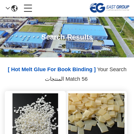
Search Results
[ Hot Melt Glue For Book Binding ]
Your Search
Match 56 المنتجات