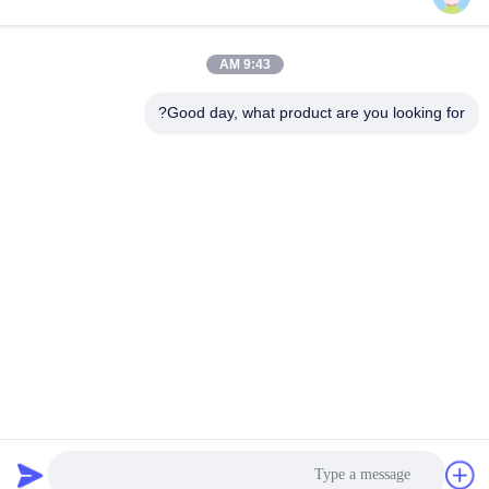
9:43 AM
اتصل سريعًا
Good day, what product are you looking for?
تيل
+86-18912490312
بريد إلكتروني
karenyang@wxszzd.com
العنوان
غرفة 701-702 ، رقم 16 طريق هوايون ، منطقة التنمية الاقتصادية
والتكنولوجية ، ووشي
سياسة الخصوصية
|
خريطة الموقع
الصين جيدة الجودة PUR الساخنه نذوب الغراء المورد. حقوق الطبع
والنشر © 2022-2026 Wuxi East Group Trading Co.,Ltd . كل شيء
حقوق محجوزة