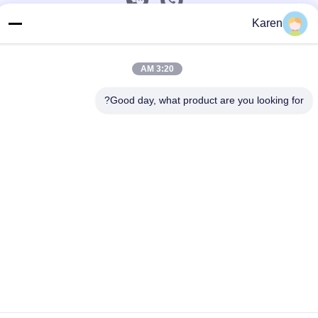
Karen
اتصل سريعًا
تيل
3:20 AM
+86-18912490312
Good day, what product are you looking for?
بريد إلكتروني
karenyang@wxszzd.com
العنوان
غرفة 701-702 ، رقم 16 طريق هوايون ، منطقة التنمية الاقتصادية
والتكنولوجية ، ووشي
سياسة الخصوصية
|
خريطة الموقع
الصين جيدة الجودة PUR الساخنه نذوب الغراء المورد. حقوق الطبع
والنشر © 2022-2026 Wuxi East Group Trading Co.,Ltd . كل شيء
حقوق محجوزة