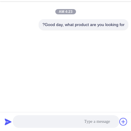
4:23 AM
Good day, what product are you looking for?
لاصق تذوب ساخن على أساس البولي يوريثين للأثاث حافة الترابط
PVC الغراء
اللاصق المذاب بالحرارة لأعمال النجارة
2025-06-18
2110 المشاهدات