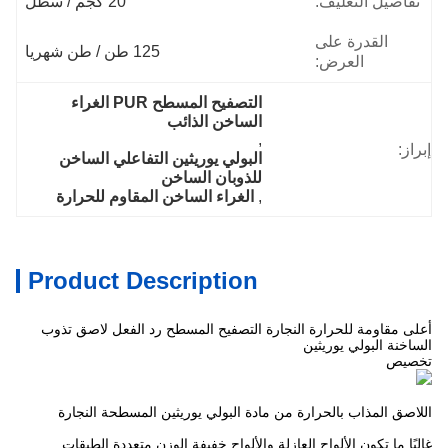
تفاصيل التغليف:
20 كجم / سطل
القدرة على
125 طن / طن شهريا
العرض:
التصفيح المسطح PUR الغراء 
الساخن الذائب
, 
إبراز:
البولي يوريثين التفاعلي الساخن 
للذوبان الساخن
, 
الغراء الساخن المقاوم للحرارة
Product Description
أعلى مقاومة للحرارة النجارة التصفيح المسطح رد الفعل لاصق تذوب
الساخنة البولي يوريثين
تخصيص
اللاصق المذاب بالحرارة من مادة البولي يوريثين المسطحة النجارة
غالبًا ما تكون الألواح العازلة والألواح خفيفة الوزن متعددة الطبقات.