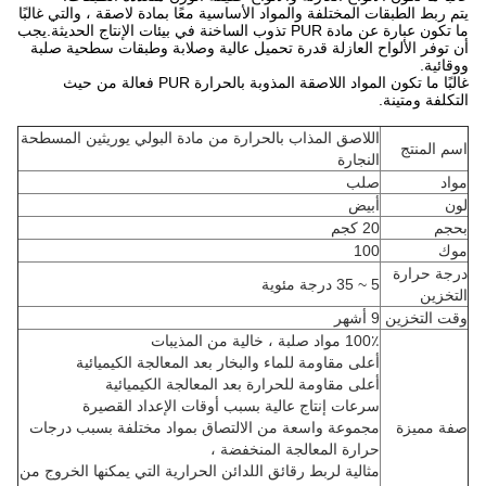
يتم ربط الطبقات المختلفة والمواد الأساسية معًا بمادة لاصقة ، والتي غالبًا
ما تكون عبارة عن مادة PUR تذوب الساخنة في بيئات الإنتاج الحديثة.يجب
أن توفر الألواح العازلة قدرة تحميل عالية وصلابة وطبقات سطحية صلبة
ووقائية.
غالبًا ما تكون المواد اللاصقة المذوبة بالحرارة PUR فعالة من حيث
التكلفة ومتينة.
اللاصق المذاب بالحرارة من مادة البولي يوريثين المسطحة
اسم المنتج
النجارة
مواد
صلب
لون
أبيض
بحجم
20 كجم
موك
100
درجة حرارة
5 ~ 35 درجة مئوية
التخزين
وقت التخزين
9 أشهر
100٪ مواد صلبة ، خالية من المذيبات
أعلى مقاومة للماء والبخار بعد المعالجة الكيميائية
أعلى مقاومة للحرارة بعد المعالجة الكيميائية
سرعات إنتاج عالية بسبب أوقات الإعداد القصيرة
صفة مميزة
مجموعة واسعة من الالتصاق بمواد مختلفة بسبب درجات
حرارة المعالجة المنخفضة ،
مثالية لربط رقائق اللدائن الحرارية التي يمكنها الخروج من