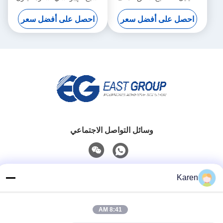
الشخصي التفاف لاصقة تذوب
CAS 9009 54 5
احصل على أفضل سعر
احصل على أفضل سعر
الساخنة
وسائل التواصل الاجتماعي
اتصل سريعًا
Karen
تيل
+86-18912490312
8:41 AM