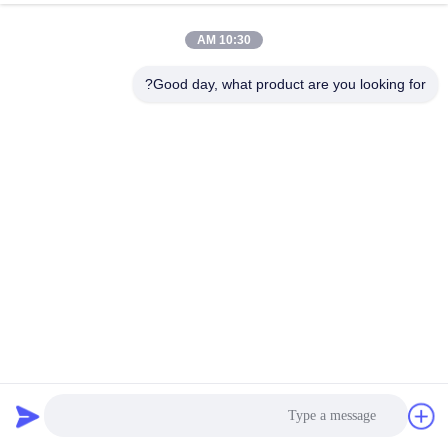
10:30 AM
Good day, what product are you looking for?
القشرة PVC حافة النطاقات اللاصق المذاب بالحرارة من مادة
البولي يوريثين لخشب MDF لوح
اللاصق المذاب بالحرارة لأعمال النجارة
2025-06-18
2084 المشاهدات