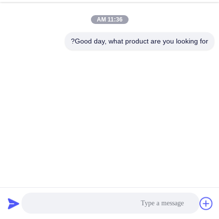
11:36 AM
Good day, what product are you looking for?
اللاصق المذاب بالحرارة بالغراء القائم على البولي يوريثين لصب
الخشب والغراء المواد الخشبية حافة الترابط
اللاصق المذاب بالحرارة لأعمال النجارة
2025-06-18
2110 المشاهدات