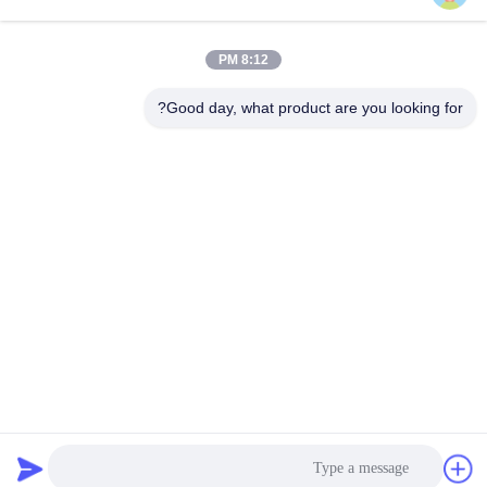
8:12 PM
اتصل سريعًا
Good day, what product are you looking for?
تيل
+86-18912490312
بريد إلكتروني
karenyang@wxszzd.com
العنوان
غرفة 701-702 ، رقم 16 طريق هوايون ، منطقة التنمية الاقتصادية
والتكنولوجية ، ووشي
سياسة الخصوصية
|
خريطة الموقع
الصين جيدة الجودة PUR الساخنه نذوب الغراء المورد. حقوق الطبع
والنشر © 2022-2026 Wuxi East Group Trading Co.,Ltd . كل شيء
حقوق محجوزة