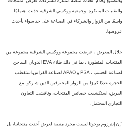
والتصنيع.وقدم الحدث منصة ممتازة للشركات لعرض المنتجات
والتقنيات المبتكرة، وجمعية ووكسي الشرقية جذبت اهتمامًا
واسعًا من الزوار والشركاء في الصناعة على حد سواء بأحدث
عروضها.
خلال المعرض ، عرضت مجموعة ووكسي الشرقية مجموعة من
المنتجات المتطورة ، بما في ذلك طلاء EVA الذوبان الساخن
لصناعة الخشب ، PSA و APAO لصناعة الفراش.استقطب
الحجرة عددًا كبيرًا من الزوار المحترفين الذين شاركوا مع
الفريق، استكشفت خصائص المنتجات، وناقشت التعاون
التجاري المحتمل.
"إن إنترزوم بوجوتا ليست مجرد منصة لعرض أحدث منتجاتنا، بل