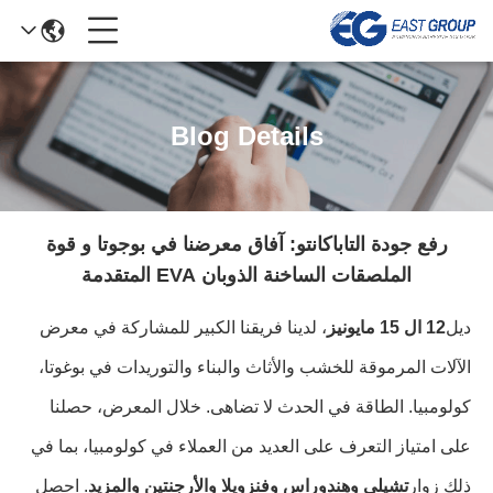
Blog Details
رفع جودة التاباكانتو: آفاق معرضنا في بوجوتا و قوة
الملصقات الساخنة الذوبان EVA المتقدمة
ديل
12 ال 15 مايونيز
، لدينا فريقنا الكبير للمشاركة في معرض
الآلات المرموقة للخشب والأثاث والبناء والتوريدات في بوغوتا،
كولومبيا. الطاقة في الحدث لا تضاهى. خلال المعرض، حصلنا
على امتياز التعرف على العديد من العملاء في كولومبيا، بما في
ذلك زوار
تشيلي وهندوراس وفنزويلا والأرجنتين والمزيد
. احصل