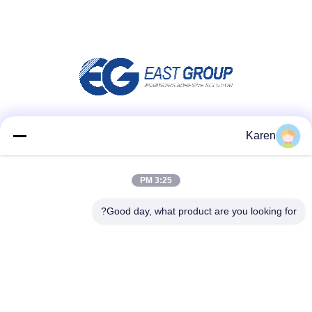
وسائل التواصل الاجتماعي
Karen
3:25 PM
اتصل سريعًا
Good day, what product are you looking for?
تيل
+86-18912490312
بريد إلكتروني
karenyang@wxszzd.com