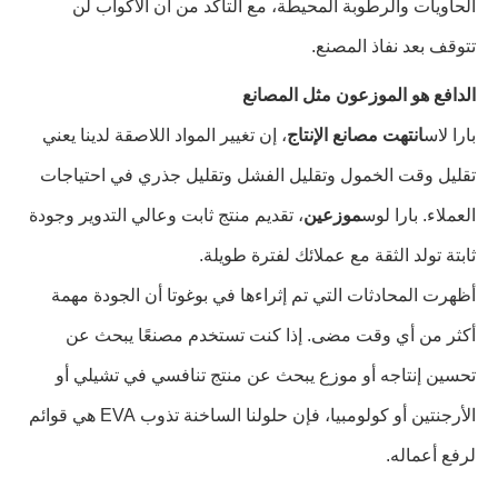
الحاويات والرطوبة المحيطة، مع التأكد من أن الأكواب لن
تتوقف بعد نفاذ المصنع.
الدافع هو الموزعون مثل المصانع
بارا لاس
انتهت مصانع الإنتاج
، إن تغيير المواد اللاصقة لدينا يعني
تقليل وقت الخمول وتقليل الفشل وتقليل جذري في احتياجات
العملاء. بارا لوس
موزعين
، تقديم منتج ثابت وعالي التدوير وجودة
ثابتة تولد الثقة مع عملائك لفترة طويلة.
أظهرت المحادثات التي تم إثراءها في بوغوتا أن الجودة مهمة
أكثر من أي وقت مضى. إذا كنت تستخدم مصنعًا يبحث عن
تحسين إنتاجه أو موزع يبحث عن منتج تنافسي في تشيلي أو
الأرجنتين أو كولومبيا، فإن حلولنا الساخنة تذوب EVA هي قوائم
لرفع أعماله.