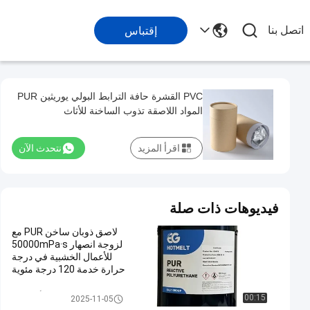
اتصل بنا
إقتباس
PVC القشرة حافة الترابط البولي يوريثين PUR
المواد اللاصقة تذوب الساخنة للأثاث
اقرأ المزيد
نتحدث الآن
فيديوهات ذات صلة
لاصق ذوبان ساخن PUR مع
لزوجة انصهار 50000mPa·s
للأعمال الخشبية في درجة
حرارة خدمة 120 درجة مئوية
- 140 درجة مئوية ونقطة
تليين 78 ± 5 درجة مئوية
اللاصق المذاب بالحرارة لأعمال الن
00:15
2025-11-05
جارة