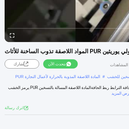
نتحدث الآن
شارك
لتسخين للخشب
#
المادة اللاصقة المذوبة بالحرارة لأعمال النجارة PUR
تخصيص لاصق تذوب ساخن على أساس البولي يوريثين للأثاث PVC القشرة حافة الترابط ربط الحافةالمادة اللاصقة المسالة بالتسخين PUR يرمز الخشب
ض المزيد
اترك رسالة