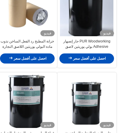
فيديو
فيديو
PUR Woodworking حار إنصهار
خزانة المطبخ رد الفعل الساخن نذوب
Adhesive بولي يوريثين لاصق
مادة البولي يوريثين اللاصق النجارة
للتغليف المطاطي
احصل على أفضل سعر
احصل على أفضل سعر
فيديو
فيديو
مجلس الوزراء النجارة الساخنه نذوب
غراء البولي يوريثين المنشط بالحرارة