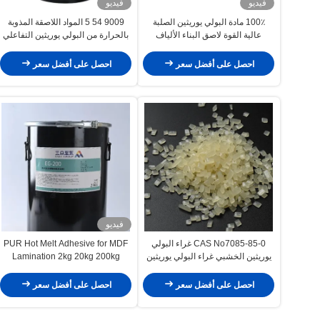
فيديو
فيديو
100٪ مادة البولي يوريثين الصلبة
9009 54 5 المواد اللاصقة المذوبة
عالية القوة لاصق البناء الألياف
بالحرارة من البولي يوريثين التفاعلي
الملابس
لأعمال النجارة
احصل على أفضل سعر
احصل على أفضل سعر
فيديو
CAS No7085-85-0 غراء البولي
PUR Hot Melt Adhesive for MDF
يوريثين الخشبي غراء البولي يوريثين
Lamination 2kg 20kg 200kg
الساخن للأثاث
احصل على أفضل سعر
احصل على أفضل سعر