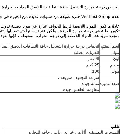
انخفاض درجة حرارة التشغيل حافة النطاقات اللاصق المذاب بالحرارة
تقدم We East Group خبرة عميقة من سنوات عديدة من الخبرة في صناعة الأخشاب ، وتوفر حلولًا متخصصة في الالتصاق لجميع التطبيقات وهي شريك موثوق به لجميع خطوات عملية الترابط.
عادةً ما تكون المواد اللاصقة لربط الحواف عبارة عن مواد لاصقة تذوب بال
تكون صلبة في درجة حرارة الغرفة ، ولكن عند تسخينها يتم تسييلها وتتم
بمجرد تبريد هذه المواد اللاصقة إلى درجة الحرارة المحيطة ، فإنها تعود
اسم المنتج
انخفاض درجة حرارة التشغيل حافة النطاقات اللاصق المذاب
مواد
الكريات الصلبة
لون
الأصفر
بحجم
25 كجم
موك
100
سرعة التجفيف سريعة ،
صفة مميزة
متانة جيدة
مقاومة الطقس جيدة.
طلب
المنتجات التطبيقية
أثاث ، خزانة ، باب ، حافة النجارة