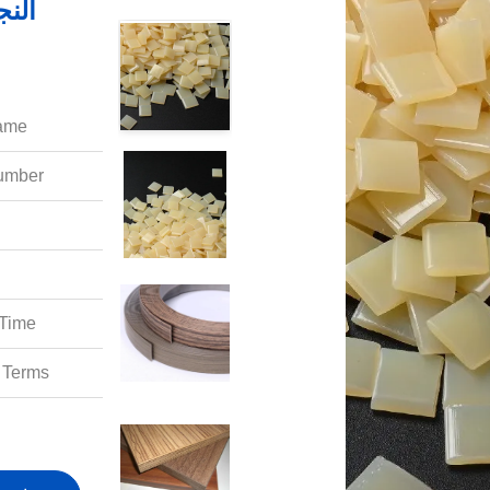
النج
ame:
mber:
Time:
Terms: