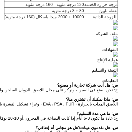
درجة حرارة الخدمة
130 درجة مئوية - 160 درجة مئوية
نقطة تليين
80 ± 3 درجة مئوية
اللزوجة الذائبة
10000 ± 2000 ميجا باسكال (160 درجة مئوية)
ملف الشركة
الشهادات
عملية الإنتاج
التعبئة والتسليم
التعليمات
س: هل أنت شركة تجارية أو مصنع؟
ج: نحن نصنع في الصين ، ونركز على مجال اللاصق بالذوبان الساخن وا
س: ماذا يمكنك أن تشتري منا؟
اللاصق المذاب بالحرارة ، EVA ، PSA ، PUR ، وغراء تشكيل القشرة بالفراغ.
س: ما هي مدة التسليم؟
ج: عادة ما تكون 3-5 أيام إذا كانت البضاعة في المخزون.أو 10-20 يومًا إذا لم تكن البضاعة في المخزون ، فهي حسب الكمية.
س: هل تقدمون عينات؟هل هو مجاني أم إضافي؟