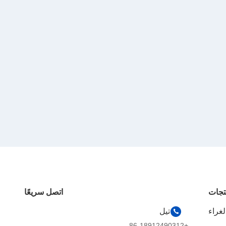
تجات
اتصل سريعًا
تيل
+86-18912490312