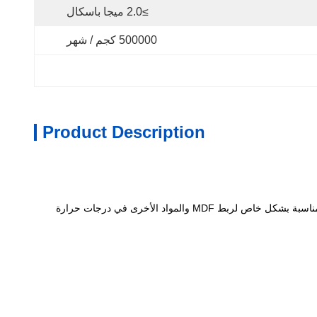
≥2.0 ميجا باسكال
500000 كجم / شهر
Product Description
صمغ التصنيع الخشبي ذوبان الساخن هو صمغ أصفر مع مقاومة الحرارة ≥ 90 °C ، وقوة الشد ≥ 2.0MPa ولزوجة حوالي 10000 ± 2000 Mpa.s.وهي مناسبة بشكل خاص لربط MDF والمواد الأخرى في درجات حرارة