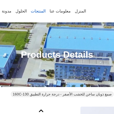
المنزل
معلومات عنا
المنتجات
الحلول
مدونة
Products Details
صمغ ذوبان ساخن للخشب الأصفر - درجة حرارة التطبيق 130-160C