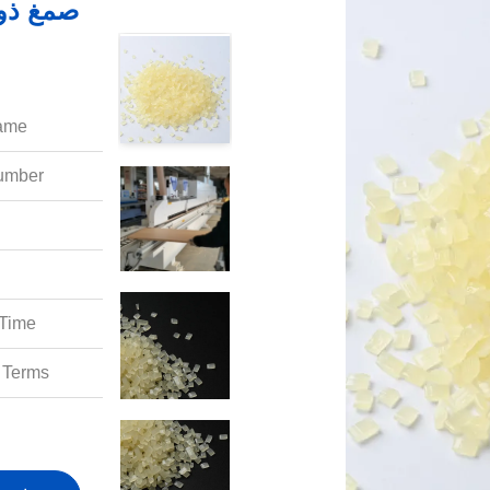
صمغ ذوب
ame:
mber:
Time:
Terms: