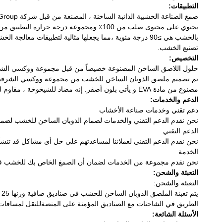
التطبيقات:
بالخشب هي ≥90 درجة مئوية ،مما يجعلها مثالية لتطبيقات م
تصنيع الخشب.
التخصيص:
حلول اللاصق الساخن المصنوعة خصيصاً من قبل مجموعة ووكسي الش
مصنوع من مادة EVA و يأتي بلون أصفر. إنه مضاد للشيخوخة ، مقاوم لدرجات الحرارة المنخفضة ، وصديق للبيئة.
الدعم والخدمات:
دعم تقني وخدمات صناعة الأخشاب
نحن نقدم الدعم التقني والخدمات لصمام الذوبان الساخن للخشب لضمان
الدعم التقني
نحن نقدم الدعم التقني لعملائنا لمساعدتهم على حل أي مشاكل قد تنشأ 
الخدمة
نحن نقدم مجموعة من الخدمات لضمان أن الصمغ الخاص بك للخشب في حا
التعبئة والشحن:
التعبئة والشحن:
ي
الطريق في الشاحنات مع الصناديق المؤمنة على المنصةللنقل لمسافات
الأسئلة الشائعة: