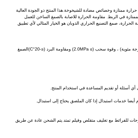
Wuxi Eas وسميت برقم الطراز EG-317 ، هو صمغ ذو لون أصفر مع مقاومة حرارة ممتازة وخصائص مضادة للشيخوخة.هذا المنتج ذو الجودة العالية
اصطناعية والمواد الأخرى بسبب قوته الممتازة في الربط. مقاومة الحرارة للاصابة بالصمغ الساخن للعمل
ومة الحرارة، صمغ التصنيع الحراري الذوبان هو الخيار المثالي لأي تطبيق
تم تصميم ملصق الذوبان الساخن للخشب من مجموعة ووكسي الشرقية (رقم الطراز: EG-317) لتوفير أداء متفوق مع مقاومة حرارة ممتازة (≥ 90 درجة مئوية) ، وقوة سحب (≥ 2.0MPa) ومقاومة البرد (≤-20°C)الصمغ
 أي أسئلة أو تقديم المساعدة في استخدام المنتج.
ضا خدمات استبدال إذا كان الملصق يحتاج إلى استبدال.
خلي. ثم يتم تعبئة الصناديق في لوحات للفرائط مع تغليف متقلص وفيلم تمتد.يتم الشحن عادة عن طريق