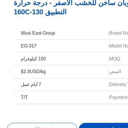
ان ساخن للخشب الأصفر - درجة حرارة
التطبيق 130-160C
Wuxi East Group
Brand N
EG-317
Model Nu
MOQ:
100 كيلوغرام
السعر:
$2.3USD/kg
Delivery 
7 أيام عمل
T/T
Payment 