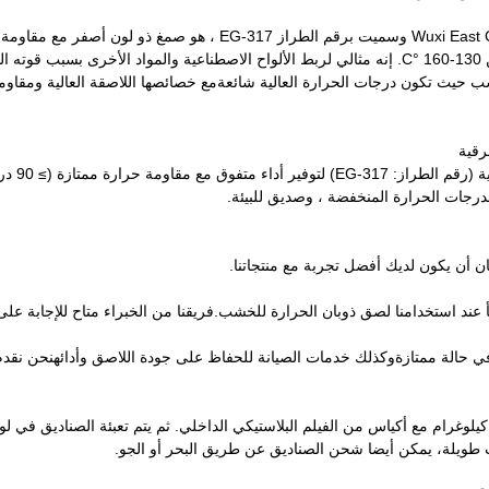
صمغ الصناعة الخشبية الذائبة الساخنة ، المصنعة من قبل شركة t Group
يحتوي على محتوى صلب من 100٪ ومجموعة درجة حرارة التطبيق من 130-160 °C. إنه مثالي لربط الألواح ال
عالجة الخشب حيث تكون درجات الحرارة العالية شائعةمع خصائصها اللاصقة العالية ومقا
رقية
 أن يكون لديك أفضل تجربة مع منتجاتنا.
عند استخدامنا لصق ذوبان الحرارة للخشب.فريقنا من الخبراء متاح للإجابة على
لة ممتازةوكذلك خدمات الصيانة للحفاظ على جودة اللاصق وأدائهنحن نقدم أي
تم تعبئة الملصق الذوبان الساخن للخشب في صناديق صافية وزنها 25 كيلوغرام مع أكياس من الفيلم البلاستيكي الدا
 طويلة، يمكن أيضا شحن الصناديق عن طريق البحر أو الجو.