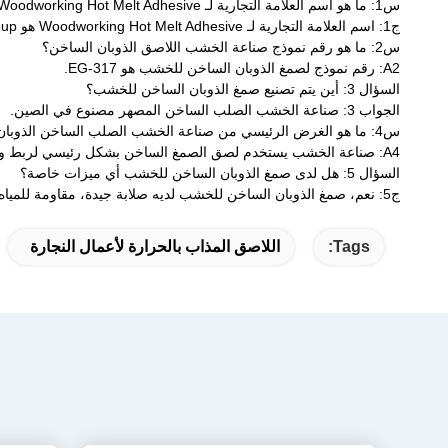
س1: ما هو اسم العلامة التجارية لـ Woodworking Hot Melt Adhesive؟
ج1: اسم العلامة التجارية لـ Woodworking Hot Melt Adhesive هو Wuxi East Group.
س2: ما هو رقم نموذج صناعة الخشب اللاصق الذوبان الساخن؟
A2: رقم نموذج لصمغ الذوبان الساخن للخشب هو EG-317.
السؤال 3: أين يتم تصنيع صمغ الذوبان الساخن للخشب؟
الجواب 3: صناعة الخشب الصلب الساخن المصهر مصنوع في الصين.
س4: ما هو الغرض الرئيسي من صناعة الخشب الصلب الساخن الذوبان؟
A4: صناعة الخشب يستخدم لصق الصمغ الساخن بشكل رئيسي لربط وتختم مواد صناعة الخشب.
السؤال 5: هل لدى صمغ الذوبان الساخن للخشب أي ميزات خاصة؟
ج5: نعم، صمغ الذوبان الساخن للخشب لديه صلابة جيدة، مقاومة للمياه، مقاومة الطقس ومقاومة للصدمات.
Tags:
اللاصق المذاب بالحرارة لأعمال النجارة