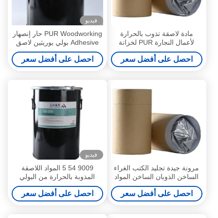
فيديو
مادة لاصقة تذوب بالحرارة
PUR Woodworking حار إنصهار
لأعمال النجارة PUR لخزانة
Adhesive بولي يوريثين لاصق
المطبخ ذات الحواف
للتغليف المطاطي
احصل على أفضل سعر
احصل على أفضل سعر
فيديو
مرونة جيدة تجليد الكتب الغراء
9009 54 5 المواد اللاصقة
الساخن الذوبان الساخن المواد
المذوبة بالحرارة من البولي
اللاصقة تذوب الساخنة PUR رد
يوريثين التفاعلي لأعمال النجارة
احصل على أفضل سعر
احصل على أفضل سعر
الفعل