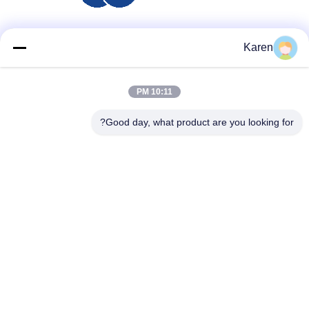
وسائل التواصل الاجتماعي
Karen
10:11 PM
اتصل سريعًا
Good day, what product are you looking for?
تيل
+86-18912490312
بريد إلكتروني
karenyang@wxszzd.com
العنوان
غرفة 701-702 ، رقم 16 طريق هوايون ، منطقة التنمية الاقتصادية
والتكنولوجية ، ووشي
سياسة الخصوصية
|
خريطة الموقع