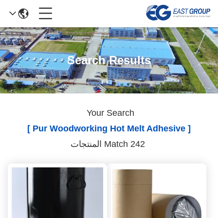
Search Results
Your Search
[ Pur Woodworking Hot Melt Adhesive ]
Match 242 المنتجات