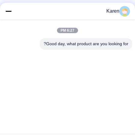
وسائل التواصل الاجتماعي
Karen
6:27 PM
اتصل سريعًا
Good day, what product are you looking for?
تيل
+86-18912490312
بريد إلكتروني
karenyang@wxszzd.com
العنوان
غرفة 701-702 ، رقم 16 طريق هوايون ، منطقة التنمية الاقتصادية
والتكنولوجية ، ووشي
سياسة الخصوصية
|
خريطة الموقع
الصين جيدة الجودة PUR الساخنه نذوب الغراء المورد. حقوق الطبع