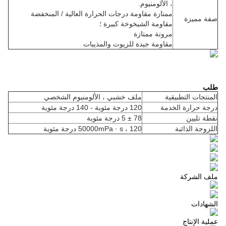
، الألومنيوم.
ممتازة مقاومة درجات الحرارة العالية / المنخفضة
صفة مميزة
مقاومة الشيخوخة كبيرة ؛
مرونة ممتازة
مقاومة جيدة للزيوت والمذيبات
طلب
المنتجات التطبيقية
ملف خشبي ، الألومنيوم الشخصي
درجة حرارة الخدمة
120 درجة مئوية - 140 درجة مئوية
نقطة تليين
78 ± 5 درجة مئوية
اللزوجة الذائبة
50000mPa · s ، 120 درجة مئوية
ملف الشركة
الشهادات
عملية الإنتاج