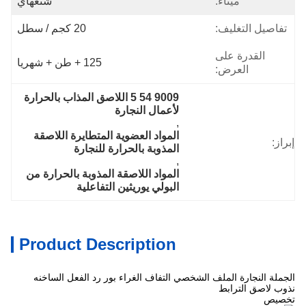
ميناء:
شنغهاي
تفاصيل التغليف:
20 كجم / سطل
القدرة على
125 + طن + شهريا
العرض:
9009 54 5 اللاصق المذاب بالحرارة 
لأعمال النجارة
, 
المواد العضوية المتطايرة اللاصقة 
إبراز:
المذوبة بالحرارة للنجارة
, 
المواد اللاصقة المذوبة بالحرارة من 
البولي يوريثين التفاعلية
Product Description
الجملة النجارة الملف الشخصي التفاف الغراء بور رد الفعل الساخنه
نذوب لاصق الترابط
تخصيص