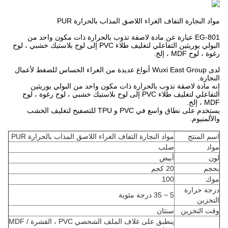
مواد النجارة التفاف الغراء اللاصق المذاب بالحرارة PUR
EG-801 عبارة عن مادة لاصقة تذوب بالحرارة ذات مكون واحد من
البولي يوريثين التفاعلي لتغليف طلاء PVC إلى لوح بلاستيك خشبي ، لوح
رغوة ، لوح MDF ، إلخ.
لدى Wuxi East Group أنواع عديدة من الغراء الحساس للضغط لأعمال
النجارة.
إنه مادة لاصقة تذوب بالحرارة ذات مكون واحد من البولي يوريثين
التفاعلي لتغليف طلاء PVC إلى لوح بلاستيك خشبي ، لوح رغوة ، لوح
MDF ، إلخ.
يستخدم على نطاق واسع في PVC و TPU للتصفيح لتغليف الخشب
والألمنيوم.
اسم المنتج
مواد النجارة التفاف الغراء اللاصق المذاب بالحرارة PUR
مواد
صلب
لون
أبيض
بحجم
20 كجم
موك
100
درجة حرارة
5 ~ 35 درجة مئوية
التخزين
وقت التخزين
سنتان
ينطبق على غلاف الملف الشخصي PVC ، القشرة / MDF