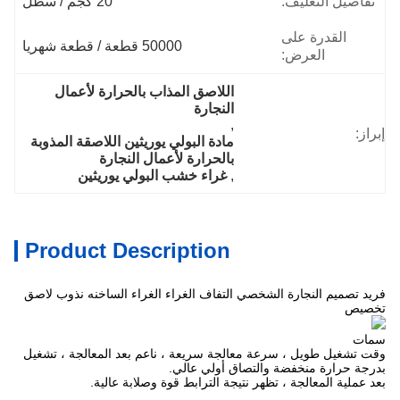
تفاصيل التغليف:
20 كجم / سطل
القدرة على
50000 قطعة / قطعة شهريا
العرض:
اللاصق المذاب بالحرارة لأعمال 
النجارة
, 
إبراز:
مادة البولي يوريثين اللاصقة المذوبة 
بالحرارة لأعمال النجارة
, 
غراء خشب البولي يوريثين
Product Description
فريد تصميم النجارة الشخصي التفاف الغراء الغراء الساخنه نذوب لاصق
تخصيص
سمات
وقت تشغيل طويل ، سرعة معالجة سريعة ، ناعم بعد المعالجة ، تشغيل
بدرجة حرارة منخفضة والتصاق أولي عالي.
بعد عملية المعالجة ، تظهر نتيجة الترابط قوة وصلابة عالية.