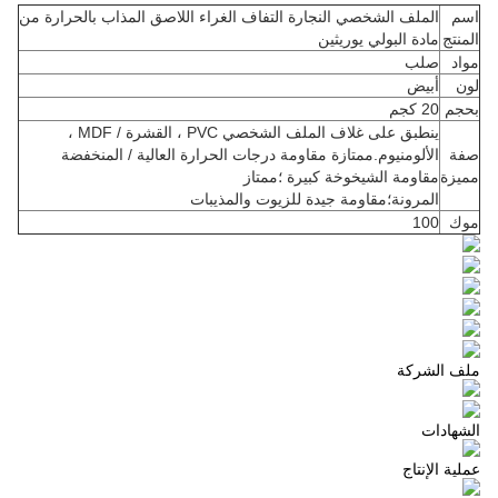
اسم
الملف الشخصي النجارة التفاف الغراء اللاصق المذاب بالحرارة من
المنتج
مادة البولي يوريثين
مواد
صلب
لون
أبيض
بحجم
20 كجم
ينطبق على غلاف الملف الشخصي PVC ، القشرة / MDF ،
صفة
الألومنيوم.ممتازة مقاومة درجات الحرارة العالية / المنخفضة
مميزة
مقاومة الشيخوخة كبيرة ؛ممتاز
المرونة؛مقاومة جيدة للزيوت والمذيبات
موك
100
ملف الشركة
الشهادات
عملية الإنتاج