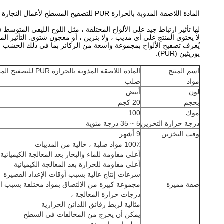
المادة اللاصقة المذوبة بالحرارة PUR للتصفيح المسطح لأعمال النجارة
لها تأثير ارتباط جيد على الألواح المختلفة ، مثل اللوح الليفي المتوسط ​​(MDF) ، لوح الحبيبات (PB) ، اللامينيت (LVL) ، ألواح الجبس والخشب الرقائقي ، إلخ.
لا يحتوي المنتج على أي مذيب ، ولا بنزين ، أو معجون شتوي. التأثير ال
يُعرف تصفيح الألواح بمجموعة واسعة من الركائز بما في ذلك الخشب وال
يوريثين (PUR).
اسم المنتج
المادة اللاصقة المذوبة بالحرارة PUR للتصفيح المسطح لأعمال النجارة
مواد
صلب
لون
أبيض
بحجم
20 كجم
موك
100
درجة حرارة التخزين
5 ~ 35 درجة مئوية
وقت التخزين
9 أشهر
100٪ مواد صلبة ، خالية من المذيبات
أعلى مقاومة للماء والبخار بعد المعالجة الكيميائية
أعلى مقاومة للحرارة بعد المعالجة الكيميائية
سرعات إنتاج عالية بسبب أوقات الإعداد القصيرة
صفة مميزة
مجموعة كبيرة من الالتصاق بمواد مختلفة بسبب ا
درجات حرارة المعالجة ،
مثالية لربط رقائق اللدائن الحرارية
يمكن أن يخرج من المخالفات في السطح