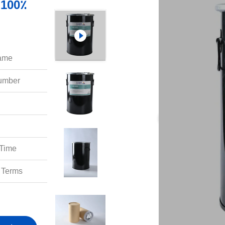
٪
ame:
mber:
Time:
Terms: