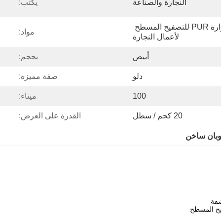
النجارة والصناعة
يكتب:
المادة اللاصقة المذوبة بالحرارة PUR للتصفيح المسطح 
مواد:
لأعمال النجارة
أبيض
بحجم:
دلو
صفة مميزة:
100
ميناء:
20 كجم / سطل
القدرة على العرض: