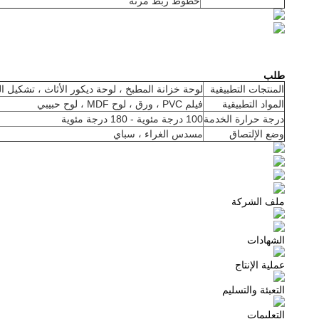
خطوط ربط مرنة
طلب
المنتجات التطبيقية
لوحة خزانة المطبخ ، لوحة ديكور الأثاث ، تشكيل ال
المواد التطبيقية
فيلم PVC ، ورق ، لوح MDF ، لوح حبيبي
درجة حرارة الخدمة
100 درجة مئوية - 180 درجة مئوية
وضع الإلتصاق
مسدس الغراء ، سباي
ملف الشركة
الشهادات
عملية الإنتاج
التعبئة والتسليم
التعليمات