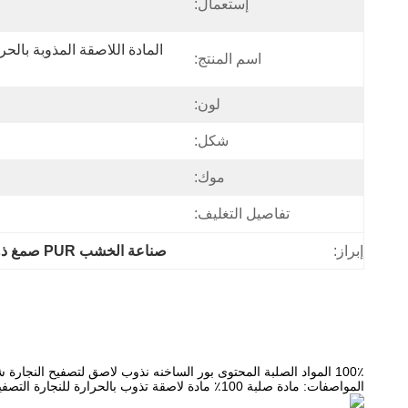
إستعمال:
اسم المنتج:
لون:
شكل:
موك:
تفاصيل التغليف:
إبراز:
صناعة الخشب PUR صمغ ذوبان ساخن
100٪ المواد الصلبة المحتوى بور الساخنه نذوب لاصق لتصفيح النجارة شقة
المواصفات: مادة صلبة 100٪ مادة لاصقة تذوب بالحرارة للنجارة التصفيح المسطح