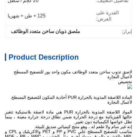
تفاصيل التغليف:
20 كجم / سطل
القدرة على
125 + طن + شهريا
العرض:
إبراز:
ملصق ذوبان ساخن متعدد الوظائف
Product Description
لاصق تذوب ساخن متعدد الوظائف مكون واحد بور للتصفيح المسطح
لأعمال النجارة
تخصيص
المادة اللاصقة المذوبة بالحرارة PUR أحادية المكون للتصفيح المسطح
لأعمال النجارة
المواد اللاصقة المذوبة بالحرارة PUR هي مادة لاصقة بلاستيكية تتغير
حالتها الفيزيائية مع درجة الحرارة ضمن نطاق درجة حرارة معينة ، بينما
تظل خواصها الكيميائية دون تغيير.
إنه غير سام ولا طعم له ، وهو منتج كيميائي صديق للبيئة.
مناسب للتصفيح المسطح على PVC و PP و PET والاكريليك و CPL و
HPL والقشرة والورق ومواد أخرى مثل الخشب و WPC و PB و MDF