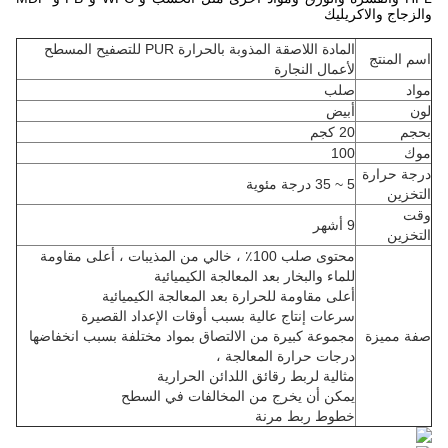
والزجاج والاكريليك
المادة اللاصقة المذوبة بالحرارة PUR للتصفيح المسطح
اسم المنتج
لأعمال النجارة
مواد
صلب
لون
أبيض
بحجم
20 كجم
موك
100
درجة حرارة
5 ~ 35 درجة مئوية
التخزين
وقت
9 أشهر
التخزين
محتوى صلب 100٪ ، خالي من المذيبات ، أعلى مقاومة
للماء والبخار بعد المعالجة الكيميائية
أعلى مقاومة للحرارة بعد المعالجة الكيميائية
سرعات إنتاج عالية بسبب أوقات الإعداد القصيرة
صفة مميزة
مجموعة كبيرة من الالتصاق بمواد مختلفة بسبب انخفاضها
درجات حرارة المعالجة ،
مثالية لربط رقائق اللدائن الحرارية
يمكن أن يخرج من المخالفات في السطح
خطوط ربط مرنة