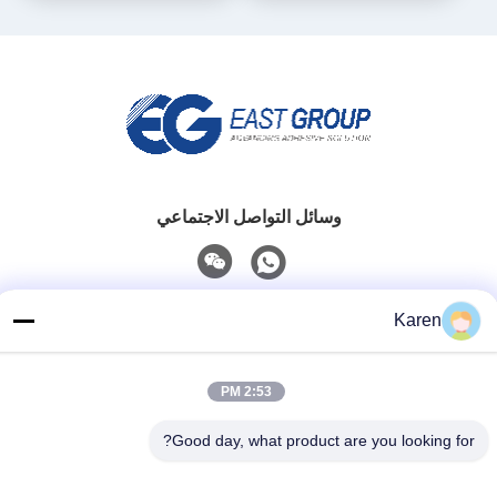
وسائل التواصل الاجتماعي
اتصل سريعًا
Karen
تيل
+86-18912490312
2:53 PM
بريد إلكتروني
Good day, what product are you looking for?
karenyang@wxszzd.com