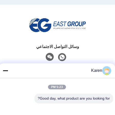
وسائل التواصل الاجتماعي
اتصل سريعًا
Karen
تيل
+86-18912490312
5:23 PM
بريد إلكتروني
Good day, what product are you looking for?
karenyang@wxszzd.com
العنوان