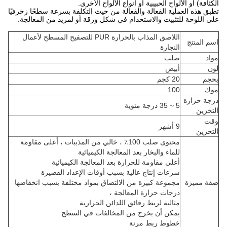
الكثافة) أو الألواح الحبيبية أو أنواع الألواح الأخرى.
تطبق هذه العملية الفعالة والفعالة من حيث التكلفة بسرعة سطحًا زخرفيًا
على اللوحة للتثبيت والاستخدام في شكل ورقة أو لمزيد من المعالجة.
اللاصق المذاب بالحرارة PUR للتصفيح المسطح لأعمال
اسم المنتج
النجارة
مواد
صلب
لون
أبيض
بحجم
20 كجم
موك
100
درجة حرارة
5 ~ 35 درجة مئوية
التخزين
وقت
9 أشهر
التخزين
محتوى صلب 100٪ ، خالي من المذيبات ، أعلى مقاومة
للماء والبخار بعد المعالجة الكيميائية
أعلى مقاومة للحرارة بعد المعالجة الكيميائية
سرعات إنتاج عالية بسبب أوقات الإعداد القصيرة
صفة مميزة
مجموعة كبيرة من الالتصاق بمواد مختلفة بسبب انخفاضها
درجات حرارة المعالجة ،
مثالية لربط رقائق اللدائن الحرارية
يمكن أن يخرج من المخالفات في السطح
خطوط ربط مرنة