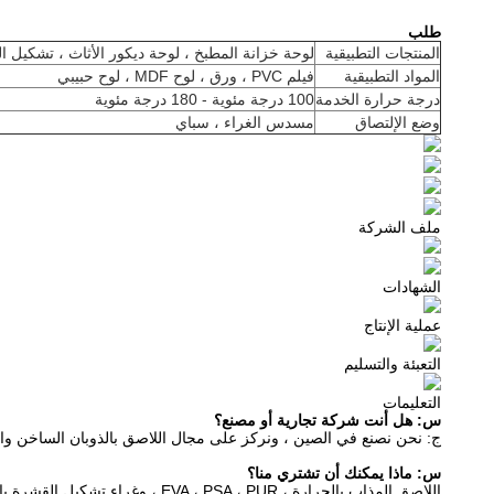
طلب
المنتجات التطبيقية
لوحة خزانة المطبخ ، لوحة ديكور الأثاث ، تشكيل ال
المواد التطبيقية
فيلم PVC ، ورق ، لوح MDF ، لوح حبيبي
درجة حرارة الخدمة
100 درجة مئوية - 180 درجة مئوية
وضع الإلتصاق
مسدس الغراء ، سباي
ملف الشركة
الشهادات
عملية الإنتاج
التعبئة والتسليم
التعليمات
س: هل أنت شركة تجارية أو مصنع؟
ج: نحن نصنع في الصين ، ونركز على مجال اللاصق بالذوبان الساخن وا
س: ماذا يمكنك أن تشتري منا؟
اللاصق المذاب بالحرارة ، EVA ، PSA ، PUR ، وغراء تشكيل القشرة بالفراغ.