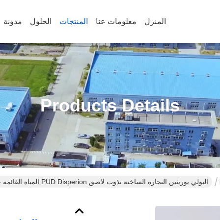
المنزل
معلومات عنا
المنتجات
الحلول
مدونة
Products Details
البولي يوريثين النجارة الساخنه نذوب لاصق PUD Disperion المياه القائمة على الخشب الغراء فراغ القشرة