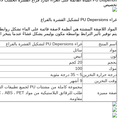
PU Disperion المياه القائمة على الغراء البارد فراغ القشرة الخشب لاصق البولي يوريثين
تخصيص
غراء PU Depersions لتشكيل القشرة بالفراغ
المواد اللاصقة المشتتة هي أنظمة لاصقة قائمة على الماء تشكل روابط م
يتم توفير تأثير الترابط بواسطة مكون بوليمر يشكل غشاءً عندما يتبخر ا
اسم المنتج
غراء PU Depersions لتشكيل القشرة بالفراغ
مواد
سائل
لون
أبيض
بحجم
20 كجم
موك
100
درجة حرارة التخزين
5 ~ 35 درجة مئوية
وقت التخزين
9 أشهر
مجموعة كاملة من مشتتات PU لجميع تطبيقات التصفيح ثلاثية الأبعاد.لاصق الترقق لإجراءات الختم الحراري.مساحة واسعة من
صفة مميزة
طلب.للرقائق البلاستيكية من مواد PVC ، ABS ، PET والبولي أوليفين.قوة أولية عالية وماء جيد وحرارة
مقاومة.