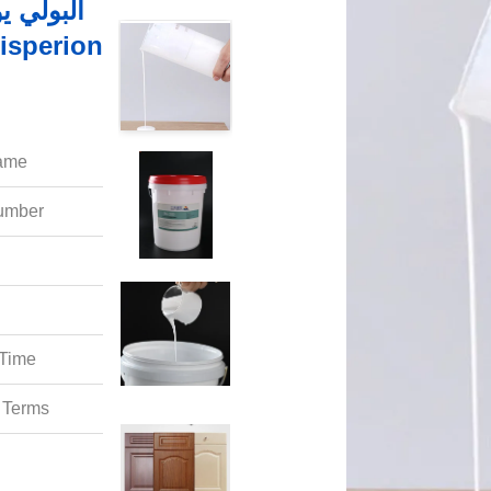
ame:
mber:
Time:
Terms: