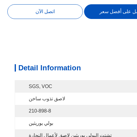
ل على أفضل سعر
اتصل الآن
Detail Information
SGS, VOC
لاصق تذوب ساخن
210-898-8
بولي يوريثين
تشتت البولي يوريثين لاصق لأعمال النجارة