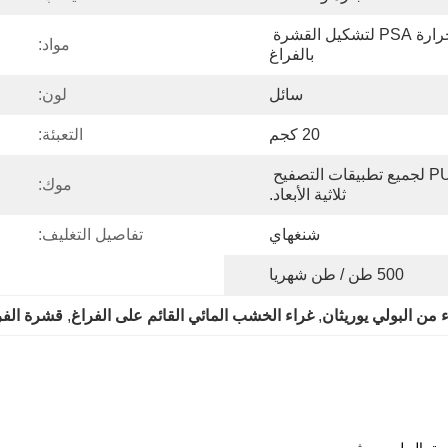
المادة اللاصقة المذوبة بالحرارة PSA لتشكيل القشرة 
مواد:
بالفراغ
سائل
لون:
20 كجم
التعبئة:
مجموعة كاملة من مشتت PU لجميع تطبيقات التصفيح 
موك:
ثلاثية الأبعاد.
شنغهاي
تفاصيل التغليف:
500 طن / طن شهريا
 من البولي يوريثان
, 
غراء الخشب المائي القائم على الفراغ
, 
قشرة الفراغ sperio