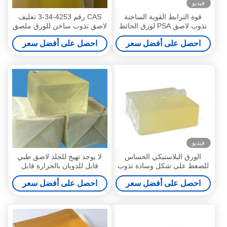
فيديو
قوة الترابط القوية الساخنة
CAS رقم 4253-34-3 تغليف
تذوب لاصق PSA لورق الحائط
لاصق تذوب ساخن للورق ملصق
3D
فيلم PET OPP
احصل على أفضل سعر
احصل على أفضل سعر
فيديو
الورق البلاستيكي الحساس
لا يوجد تهيج للجلد لاصق طبي
للضغط على شكل وسادة تذوب
قابل للذوبان بالحرارة قابل
بالحرارة من النوع التصاق نهائي
للإزالة لاصق حساس للضغط
احصل على أفضل سعر
احصل على أفضل سعر