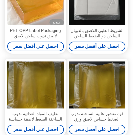
فيديو
الشريط الطبي اللاصق بالذوبان
PET OPP Label Packaging
الساخن ذو الضغط الساخن
لاصق تذوب ساخن لاصق
مصنعي لاصق حساس بالضغط
حساس بالضغط الساخن
احصل على أفضل سعر
احصل على أفضل سعر
قوة تقشير عالية الساخنة تذوب
تغليف المواد الغذائية تذوب
الضغط حساس لاصق ورق
الساخنة الضغط لاصقة حساسة
الحائط الغراء 4253-34-3
خالية من المذيبات الأصفر
احصل على أفضل سعر
احصل على أفضل سعر