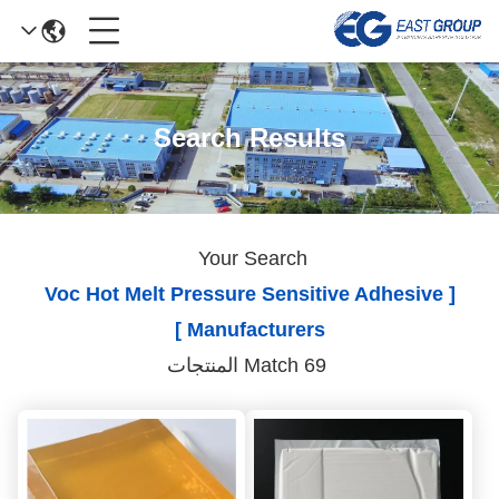
Search Results
Your Search
[ Voc Hot Melt Pressure Sensitive Adhesive
Manufacturers ]
Match 69 المنتجات