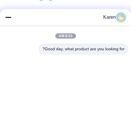
وسائل التواصل الاجتماعي
Karen
8:53 AM
اتصل سريعًا
Good day, what product are you looking for?
تيل
+86-18912490312
بريد إلكتروني
karenyang@wxszzd.com
العنوان
غرفة 701-702 ، رقم 16 طريق هوايون ، منطقة التنمية الاقتصادية
والتكنولوجية ، ووشي
سياسة الخصوصية
|
خريطة الموقع