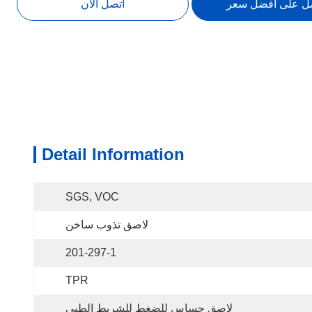
ل على أفضل سعر
اتصل الآن
Detail Information
SGS, VOC
لاصق تذوب ساخن
201-297-1
TPR
لاصق حساس للضغط للشريط الطبي