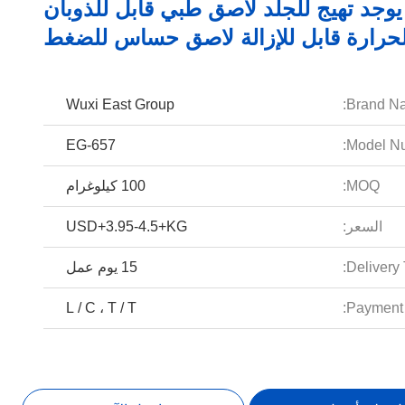
 يوجد تهيج للجلد لاصق طبي قابل للذوبان
لحرارة قابل للإزالة لاصق حساس للضغط
Wuxi East Group
Brand N
EG-657
Model Nu
MOQ:
100 كيلوغرام
السعر:
USD+3.95-4.5+KG
Delivery 
15 يوم عمل
L / C ، T / T
Payment 