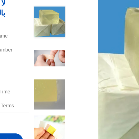
لا
با
ame:
mber:
Time:
Terms: