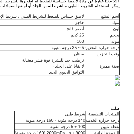
EG-657 عبارة عن مادة لاصقة حساسة للضغط تم تطويرها للشريط الطبي.
يمكن استخدام الشريط الطبي مباشرة للمس الجلد أو لوضع الضمادات أو أ
اسم المنتج
لاصق حساس للضغط للشريط الطبي ، شريط الإسع
مواد
حاجز
لون
أصفر فاتح
بحجم
25 كجم
موك
100
درجة حرارة التخزين
5 ~ 35 درجة مئوية
وقت التخزين
سنتان
ترطيب جيد للبشرة قوة قشر معتدلة
صفة مميزة
لا بقايا على الجلد ،
التوافق الحيوي الجيد
طلب
المنتجات التطبيقية
شريط طبي
درجة حرارة الخدمة
140 درجة مئوية - 160 درجة مئوية
نقطة تليين
100 ± 5 درجة مئوية
اللزوجة الذائبة
9000 ± 2000mPa · s (160 درجة مئوية)