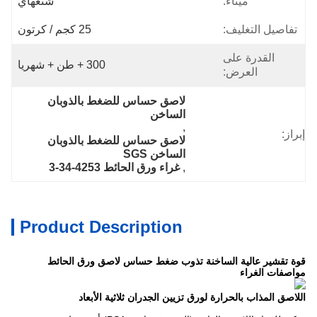
ميناء:
شنغهاي
تفاصيل التغليف:
25 كجم / كرتون
القدرة على
300 + طن + شهريا
العرض:
لاصق حساس للضغط بالذوبان 
الساخن
, 
إبراز:
لاصق حساس للضغط بالذوبان 
الساخن SGS
, 
غراء ورق الحائط 4253-34-3
Product Description
قوة تقشير عالية الساخنة تذوب ضغط حساس لاصق ورق الحائط
مواصفات الغراء
اللاصق المذاب بالحرارة لورق تزيين الجدران ثلاثية الأبعاد