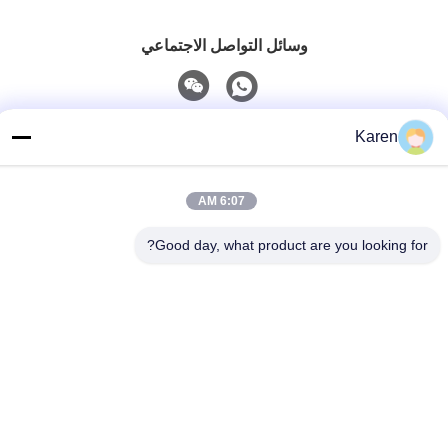
وسائل التواصل الاجتماعي
اتصل سريعًا
Karen
تيل
6:07 AM
+86-18912490312
بريد إلكتروني
Good day, what product are you looking for?
karenyang@wxszzd.com
العنوان
غرفة 701-702 ، رقم 16 طريق هوايون ، منطقة التنمية الاقتصادية
والتكنولوجية ، ووشي
سياسة الخصوصية
|
خريطة الموقع
الصين جيدة الجودة PUR الساخنه نذوب الغراء المورد. حقوق الطبع