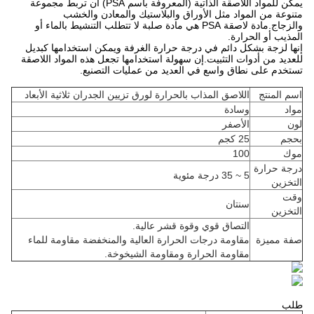
يمكن للمواد اللاصقة الذاتية (المعروفة باسم PSA) أن تربط مجموعة
متنوعة من المواد مثل الأوراق والبلاستيك والمعادن والخشب
والزجاج.مادة لاصقة PSA هي مادة صلبة لا تتطلب التنشيط بالماء أو
المذيب أو الحرارة.
إنها لزجة بشكل دائم في درجة حرارة الغرفة ويمكن استخدامها كبديل
للعديد من أدوات التثبيت.إن سهولة استخدامها تجعل هذه المواد اللاصقة
تستخدم على نطاق واسع في العديد من عمليات التصنيع.
اسم المنتج
اللاصق المذاب بالحرارة لورق تزيين الجدران ثلاثية الأبعاد
مواد
وسادة
لون
الأصفر
بحجم
25 كجم
موك
100
درجة حرارة
5 ~ 35 درجة مئوية
التخزين
وقت
سنتان
التخزين
التصاق قوي وقوة قشر عالية.
صفة مميزة
مقاومة درجات الحرارة العالية والمنخفضة مقاومة للماء
مقاومة الحرارة ومقاومة الشيخوخة.
طلب