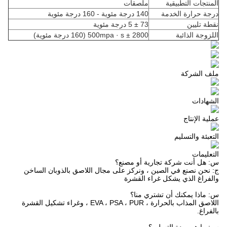
المنتجات التطبيقية
ملصقات
درجة حرارة الخدمة
140 درجة مئوية - 160 درجة مئوية
نقطة تليين
73 ± 5 درجة مئوية
اللزوجة الذائبة
2800 ± 500mpa · s (160 درجة مئوية)
ملف الشركة
الشهادات
عملية الإنتاج
التعبئة والتسليم
التعليمات
س: هل أنت شركة تجارية أو مصنع؟
ج: نحن نصنع في الصين ، ونركز على مجال اللاصق بالذوبان الساخن
والفراغ الذي يشكل غراء القشرة
س: ماذا يمكنك أن تشتري منا؟
اللاصق المذاب بالحرارة ، EVA ، PSA ، PUR ، وغراء تشكيل القشرة
بالفراغ.