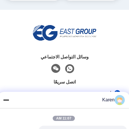
وسائل التواصل الاجتماعي
اتصل سريعًا
تيل
Karen
+86-18912490312
بريد إلكتروني
11:07 AM
karenyang@wxszzd.com