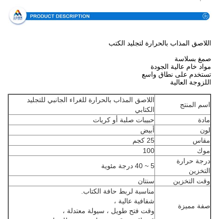
اللاصق المذاب بالحرارة لتجليد الكتب
صمغ بسلاسة
مواد خام عالية الجودة
تستخدم على نطاق واسع
اللزوجة العالية
اللاصق المذاب بالحرارة للغراء الجانبي للتجليد
اسم المنتج
الكتابي
مادة
حبيبات صلبة أو كريات
لون
أبيض
مقاس
25 كجم
موك
100
درجة حرارة
5 ~ 40 درجة مئوية
التخزين
وقت التخزين
سنتان
مناسبة لربط حافة الكتاب.
شفافية عالية ،
صفة مميزة
وقت فتح طويل ، سيولة معتدلة ،