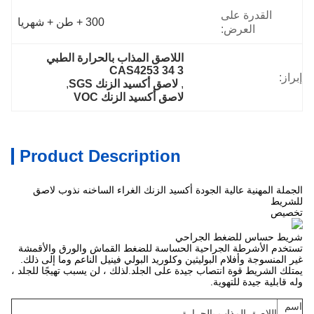
القدرة على
300 + طن + شهريا
العرض:
اللاصق المذاب بالحرارة الطبي 
CAS4253 34 3
إبراز:
, 
لاصق أكسيد الزنك SGS
, 
لاصق أكسيد الزنك VOC
Product Description
الجملة المهنية عالية الجودة أكسيد الزنك الغراء الساخنه نذوب لاصق
للشريط
تخصيص
شريط حساس للضغط الجراحي
تستخدم الأشرطة الجراحية الحساسة للضغط القماش والورق والأقمشة
غير المنسوجة وأفلام البوليثين وكلوريد البولي فينيل الناعم وما إلى ذلك.
يمتلك الشريط قوة انتصاب جيدة على الجلد.لذلك ، لن يسبب تهيجًا للجلد ،
وله قابلية جيدة للتهوية.
اسم
اللاصق المذاب بالحرارة