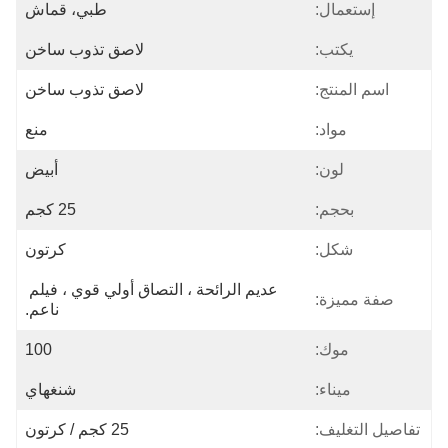
إستعمال:
طبي، قماش
يكتب:
لاصق تذوب ساخن
اسم المنتج:
لاصق تذوب ساخن
مواد:
منع
لون:
أبيض
بحجم:
25 كجم
شكل:
كرتون
عديم الرائحة ، التصاق أولي قوي ، فيلم 
صفة مميزة:
ناعم.
موك:
100
ميناء:
شنغهاي
تفاصيل التغليف:
25 كجم / كرتون