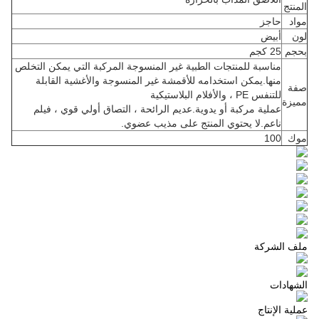
المنتج
مواد
حاجز
لون
أبيض
بحجم
25 كجم
مناسبة للمنتجات الطبية غير المنسوجة المركبة التي يمكن التخلص
منها.يمكن استخدامه للأقمشة غير المنسوجة والأغشية القابلة
صفة
للتنفس PE ، والأفلام البلاستيكية
مميزة
عملية مركبة أو يدوية.عديم الرائحة ، التصاق أولي قوي ، فيلم
ناعم.لا يحتوي المنتج على مذيب عضوي.
موك
100
ملف الشركة
الشهادات
عملية الإنتاج