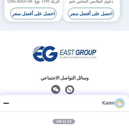
دعوى الملابس التماس ختم
الزنك TPR نوع CAS 4253-34-
الشريط الغراء
3 أبيض
احصل على أفضل سعر
احصل على أفضل سعر
وسائل التواصل الاجتماعي
Karen
اتصل سريعًا
تيل
11:18 AM
+86-18912490312