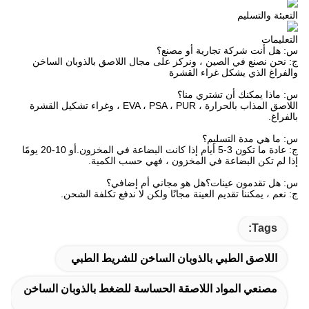
التعبئة والتسليم
التعليمات
س: هل أنت شركة تجارية أو مصنع؟
ج: نحن نصنع في الصين ، ونركز على مجال اللاصق بالذوبان الساخن
والفراغ الذي يشكل غراء القشرة
س: ماذا يمكنك أن تشتري منا؟
اللاصق المذاب بالحرارة ، EVA ، PSA ، PUR ، وغراء تشكيل القشرة
بالفراغ.
س: ما هي مدة التسليم؟
ج: عادة ما تكون 3-5 أيام إذا كانت البضاعة في المخزون.أو 10-20 يومًا
إذا لم تكن البضاعة في المخزون ، فهي حسب الكمية.
س: هل تقدمون عينات؟هل هو مجاني أم إضافي؟
ج: نعم ، يمكننا تقديم العينة مجانًا ولكن لا ندفع تكلفة الشحن.
Tags:
اللاصق الطبي بالذوبان الساخن للشريط الطبي
مصنعي المواد اللاصقة الحساسة للضغط بالذوبان الساخن