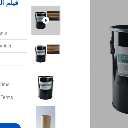
فيلم ال
ame:
mber:
Time:
Terms: