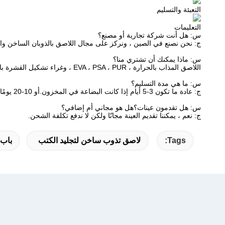
التعبئة والتسليم
التعليمات
س: هل أنت شركة تجارية أو مصنع؟
ج: نحن نصنع في الصين ، ونركز على مجال اللاصق بالذوبان الساخن وا
س: ماذا يمكنك أن تشتري منا؟
اللاصق المذاب بالحرارة ، EVA ، PSA ، PUR ، وغراء تشكيل القشرة بالفراغ.
س: ما هي مدة التسليم؟
ج: عادة ما تكون 3-5 أيام إذا كانت البضاعة في المخزون.أو 10-20 يومًا إذا لم تكن البضاعة في المخزون ، فهي حسب الكمية.
س: هل تقدمون عينات؟هل هو مجاني أم إضافي؟
ج: نعم ، يمكننا تقديم العينة مجانًا ولكن لا ندفع تكلفة الشحن.
Tags:
لاصق تذوب ساخن لتجليد الكتب
باب 