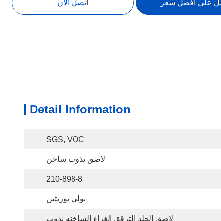
ل على أفضل سعر
اتصل الآن
Detail Information
SGS, VOC
لاصق تذوب ساخن
210-898-8
بولي يوريثين
لاصق الجلد الترقق الغراء الساخنه نذوب