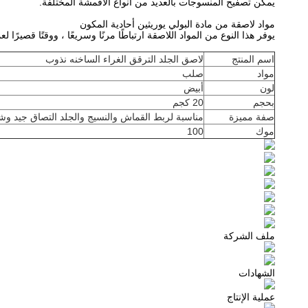
يمكن تصفيح المنسوجات بالعديد من أنواع الأقمشة المختلفة.
مواد لاصقة من مادة البولي يوريثين أحادية المكون
يوفر هذا النوع من المواد اللاصقة ارتباطًا مرنًا وسريعًا ، ووقتًا قصيرًا
اسم المنتج
لاصق الجلد الترقق الغراء الساخنه نذوب
مواد
صلب
لون
أبيض
بحجم
20 كجم
صفة مميزة
مناسبة لربط القماش والنسيج والجلد التصاق جيد وشع
موك
100
ملف الشركة
الشهادات
عملية الإنتاج