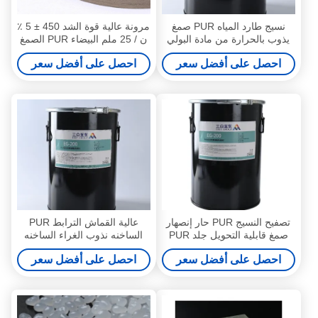
نسيج طارد المياه PUR صمغ
مرونة عالية قوة الشد 450 ± 5 ٪
يذوب بالحرارة من مادة البولي
ن / 25 ملم البيضاء PUR الصمغ
يوريثين بور ، مواد لاصقة تذوب
الذوبان الساخن لمتطلباتك
احصل على أفضل سعر
احصل على أفضل سعر
بالحرارة ، تصفيح الملابس
تصفيح النسيج PUR حار إنصهار
عالية القماش الترابط PUR
صمغ قابلية التحويل جلد PUR
الساخنه نذوب الغراء الساخنه
حارإنصهار
نذوب لاصق لفيلم الملابس
احصل على أفضل سعر
احصل على أفضل سعر
الداخلية