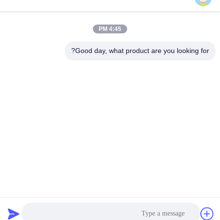
4:45 PM
اتصل سريعًا
Good day, what product are you looking for?
تيل
+86-18912490312
بريد إلكتروني
karenyang@wxszzd.com
العنوان
غرفة 701-702 ، رقم 16 طريق هوايون ، منطقة التنمية الاقتصادية
والتكنولوجية ، ووشي
سياسة الخصوصية
|
خريطة الموقع
الصين جيدة الجودة PUR الساخنه نذوب الغراء المورد. حقوق الطبع
والنشر © 2022-2026 Wuxi East Group Trading Co.,Ltd . كل شيء
حقوق محجوزة