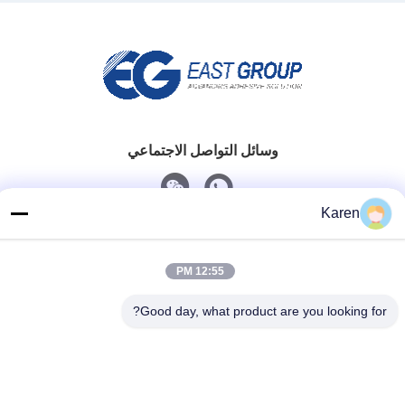
وسائل التواصل الاجتماعي
Karen
اتصل سريعًا
تيل
12:55 PM
+86-18912490312
Good day, what product are you looking for?
بريد إلكتروني
karenyang@wxszzd.com
العنوان