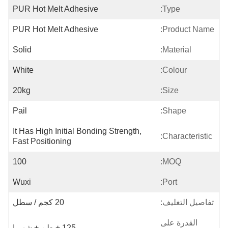
PUR Hot Melt Adhesive
Type:
PUR Hot Melt Adhesive
Product Name:
Solid
Material:
White
Colour:
20kg
Size:
Pail
Shape:
It Has High Initial Bonding Strength, 
Characteristic:
Fast Positioning
100
MOQ:
Wuxi
Port:
تفاصيل التغليف:
20 كجم / سطل
القدرة على
125 + طن + شهريا