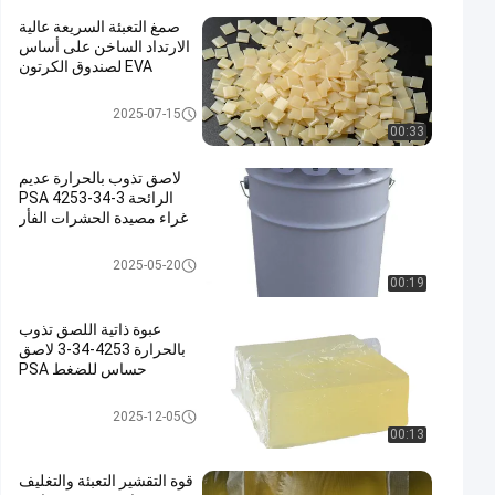
صمغ التعبئة السريعة عالية
الارتداد الساخن على أساس
EVA لصندوق الكرتون
EVA حار إنصهار صمغ
2025-07-15
00:33
لاصق تذوب بالحرارة عديم
الرائحة PSA 4253-34-3
غراء مصيدة الحشرات الفأر
المادة اللاصقة المسالة بالتسخين
2025-05-20
PSA
00:19
عبوة ذاتية اللصق تذوب
بالحرارة 4253-34-3 لاصق
حساس للضغط PSA
اللاصق المذاب بالحرارة للتعبئة وال
2025-12-05
تغليف
00:13
قوة التقشير التعبئة والتغليف