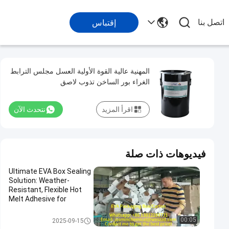
اتصل بنا
إقتباس
المهنية عالية القوة الأولية العسل مجلس الترابط
الغراء بور الساخن تذوب لاصق
اقرأ المزيد
نتحدث الآن
فيديوهات ذات صلة
Ultimate EVA Box Sealing
Solution: Weather-
Resistant, Flexible Hot
Melt Adhesive for
Tamper-Evident &
Reliable Product Integrity
اللاصق المذاب بالحرارة للتعبئة وال
00:05
2025-09-15
تغليف