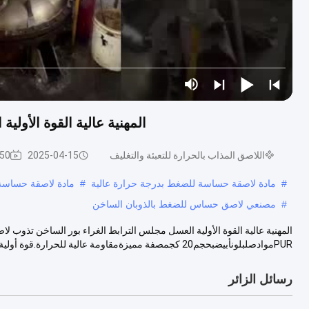
المهنية عالية القوة الأول
اللاصق المذاب بالحرارة للتعبئة والتغليف
2025-04-15
2650 ال
#
مادة لاصقة حساسة للضغط بدرجة حرارة عالية
#
مادة لاصقة حساسة 
#
مصنعي لاصق حساس للضغط بالذوبان الساخن
المهنية عالية القوة الأولية العسل مجلس الترابط الغراء بور الساخن تذوب ل
PURموادصلبلونأبيضبحجم20 كجمصفة مميزةمقاومة عالية للحرارة.قوة أولية عالية جدا.مج...
رسائل الزائر