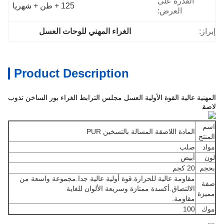
القدرة على
125 + طن + شهريا
العرض:
إبراز:
الغراء المهني للوحات العسل
Product Description
المهنية عالية القوة الأولية العسل مجلس الترابط الغراء بور الساخن تذوب
تخصيص
لاصق
اسم
المادة اللاصقة المسالة بالتسخين PUR
المنتج
مواد
صلب
لون
أبيض
بحجم
20 كجم
مقاومة عالية للحرارة.قوة أولية عالية جدا.مجموعة واسعة من
صفة
الالتصاق.أكسدة ممتازة وسريعة الألوان للغاية
مميزة
مقاومة.
موك
100