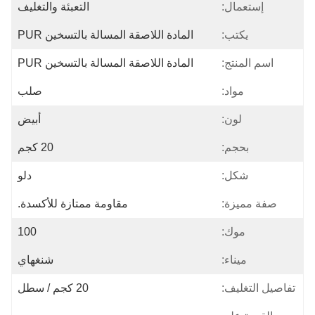
إستعمال:
التعبئة والتغليف
يكتب:
المادة اللاصقة المسالة بالتسخين PUR
اسم المنتج:
المادة اللاصقة المسالة بالتسخين PUR
مواد:
صلب
لون:
أبيض
بحجم:
20 كجم
شكل:
دلو
صفة مميزة:
مقاومة ممتازة للأكسدة.
موك:
100
ميناء:
شنغهاي
تفاصيل التغليف:
20 كجم / سطل