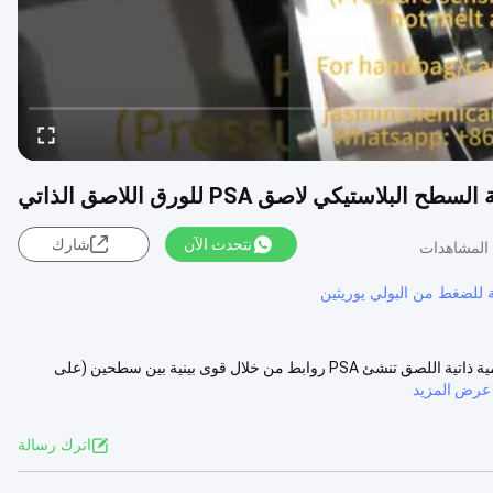
لبلاستيكي لاصق PSA للورق اللاصق الذاتي
نتحدث الآن
شارك
للضغط من البولي يوريثين
صندوق زجاجة سطح بلاستيكي احترافي PSA لاصق تذوب ساخن لورق التسمية ذاتية اللصق تنشئ PSA روابط من خلال قوى بينية بين سطحين (على
عرض المزيد
اترك رسالة