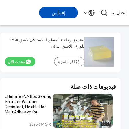
اتصل بنا
إقتباس
صندوق زجاجة السطح البلاستيكي لاصق PSA
للورق اللاصق الذاتي
اقرأ المزيد
نتحدث الآن
فيديوهات ذات صلة
Ultimate EVA Box Sealing
Solution: Weather-
Resistant, Flexible Hot
Melt Adhesive for
Tamper-Evident &
Reliable Product Integrity
اللاصق المذاب بالحرارة للتعبئة وال
00:05
2025-09-15
تغليف