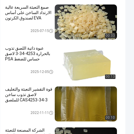
صمغ التعبئة السريعة عالية
الارتداد الساخن على أساس
EVA لصندوق الكرتون
EVA حار إنصهار صمغ
2025-07-15
00:33
عبوة ذاتية اللصق تذوب
بالحرارة 4253-34-3 لاصق
حساس للضغط PSA
اللاصق المذاب بالحرارة للتعبئة وال
2025-12-05
تغليف
00:13
قوة التقشير التعبئة والتغليف
لاصق تذوب ساخن
CAS4253-34-3 للملصق
اللاصق المذاب بالحرارة للتعبئة وال
2022-11-11
تغليف
00:10
الشركة المصنعة للتعبئة