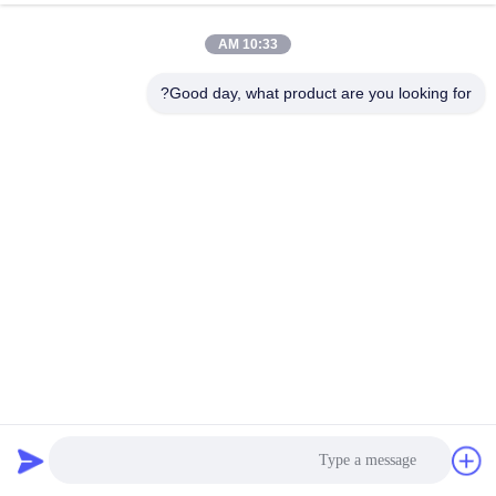
10:33 AM
Good day, what product are you looking for?
9009-54-5 Pur الغراء الساخن اللاصق بالذوبان الساخن من مادة
البولي يوريثين للغسالة
PUR الساخنه نذوب الغراء
2025-05-15
543 المشاهدات