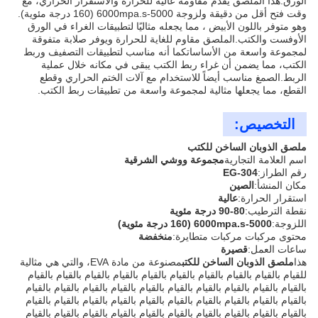
الورق.هذا الملصق يقدم مقاومة عالية للحرارة والاستقرار الحراري، مع
وقت فتح أقل من دقيقة ولزوجة 5000-6000mpa.s (160 درجة مئوية).
وهو متوفر باللون الأبيض ، مما يجعله مثاليًا لتطبيقات الغراء في الورق
الأوفست والكتب.الملصق مقاوم للغاية للحرارة ويوفر صلابة متفوقة
لمجموعة واسعة من الأساساتكما أنه مناسب لتطبيقات التصفيف وربط
الكتب، مما يضمن أن غراء ربط الكتب يبقى في مكانه خلال عملية
الربط.الصمغ مناسب أيضاً للاستخدام مع آلات الختم الحراري وقطع
القطع، مما يجعلها مثالية لمجموعة واسعة من تطبيقات ربط الكتب.
التخصيص:
ملصق الذوبان الساخن للكتب
اسم العلامة التجارية
مجموعة ووشي الشرقية
رقم الطراز:
EG-304
مكان المنشأ:
الصين
استقرار الحرارة:
عالية
نقطة الترطيب:
80-90 درجة مئوية
اللزوجة:
5000-6000mpa.s (160 درجة مئوية)
محتوى مركبات مركبات متطايرة:
منخفضة
ساعات العمل:
قصيرة
هذا
ملصق الذوبان الساخن للكتب
مصنوعة من مادة EVA، والتي هي مثالية
للقيام بالقيام بالقيام بالقيام بالقيام بالقيام بالقيام بالقيام بالقيام بالقيام
بالقيام بالقيام بالقيام بالقيام بالقيام بالقيام بالقيام بالقيام بالقيام بالقيام
بالقيام بالقيام بالقيام بالقيام بالقيام بالقيام بالقيام بالقيام بالقيام بالقيام
بالقيام بالقيام بالقيام بالقيام بالقيام بالقيام بالقيام بالقيام بالقيام بالقيام