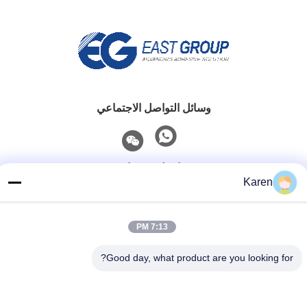
وسائل التواصل الاجتماعي
اتصل سريعًا
Karen
تيل
+86-18912490312
7:13 PM
بريد إلكتروني
Good day, what product are you looking for?
karenyang@wxszzd.com
العنوان