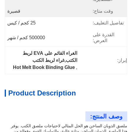
وقت متاح:
قصيرة
تفاصيل التغليف:
25 كجم / كيس
القدرة على
500000 كجم / شهر
العرض:
الغراء القائم على EVA لربط 
إبراز:
الكتب,غراء لربط الكتب
Hot Melt Book Binding Glue
, 
Product Description
وصف المنتج:
ملصق الذوبان الساخن هو الحل المثالي لاحتياجات ملصق الكتب. يوفر
هذا الملصق الذوبان الساخن متانة عالية، والتماسك القوي وفعالة من