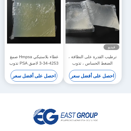
فيديو
ترطيب القدرة على النظافة ،
غطاء بلاستيكي Hmpsa صمغ
الضغط الحساس ، تذوب
4253-34-3 لاصق PSA تذوب
بالحرارة لحفاضات الأطفال
بالحرارة
احصل على أفضل سعر
احصل على أفضل سعر