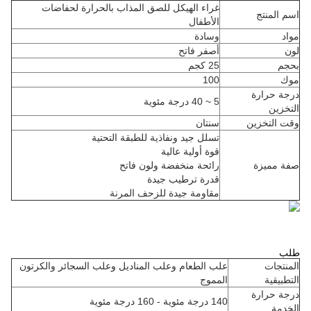
غراء الهيكل للصق المذاب بالحرارة لحفاضات
اسم المنتج
الأطفال
مواد
وسادة
لون
أصفر فاتح
بحجم
25 كجم
موك
100
درجة حرارة
5 ~ 40 درجة مئوية
التخزين
وقت التخزين
سنتان
تسلل جيد ونفاذية للطبقة التحتية
قوة أولية عالية
صفة مميزة
رائحة منخفضة ولون فاتح
قدرة ترطيب جيدة
مقاومة جيدة للزحف المرنة
طلب
المنتجات
علب الطعام وعلب المناديل وعلب السجائر والكرتون
التطبيقية
المموج
درجة حرارة
140 درجة مئوية - 160 درجة مئوية
الخدمة