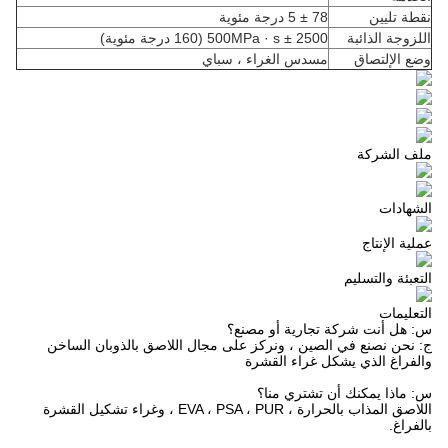
نقطة تليين
78 ± 5 درجة مئوية
اللزوجة الذائبة
2500 ± 500MPa · s (160 درجة مئوية)
وضع الإلتصاق
مسدس الغراء ، سباي
ملف الشركة
الشهادات
عملية الإنتاج
التعبئة والتسليم
التعليمات
س: هل أنت شركة تجارية أو مصنع؟
ج: نحن نصنع في الصين ، ونركز على مجال اللاصق بالذوبان الساخن
والفراغ الذي يشكل غراء القشرة
س: ماذا يمكنك أن تشتري منا؟
اللاصق المذاب بالحرارة ، EVA ، PSA ، PUR ، وغراء تشكيل القشرة
بالفراغ.