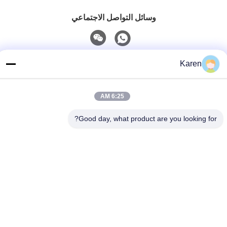
وسائل التواصل الاجتماعي
اتصل سريعًا
Karen
تيل
6:25 AM
+86-18912490312
بريد إلكتروني
Good day, what product are you looking for?
karenyang@wxszzd.com
العنوان
غرفة 701-702 ، رقم 16 طريق هوايون ، منطقة التنمية الاقتصادية
والتكنولوجية ، ووشي
سياسة الخصوصية
|
خريطة الموقع
الصين جيدة الجودة PUR الساخنه نذوب الغراء المورد. حقوق الطبع