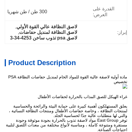
القدرة على
300 طن / طن شهريا
العرض:
لاصق النظافة عالي القوة الأولي
, 
إبراز:
لاصق النظافة لمنديل حفاضات
, 
لاصق psa تذوب ساخن 4253-34-3
Product Description
مادة أولية لاصقة عالية القوة للمواد الخام لمنديل حفاضات النظافة PSA
تخصيص
غراء الهيكل للصق المذاب بالحرارة لحفاضات الأطفال
يعلق المستهلكون أهمية كبيرة على حماية البيئة والرائحة والحساسية
لمنتجات النظافة ، وخاصة حفاضات الأطفال ومنتجات النظافة النسائية ،
والتي لها متطلبات عالية جدًا لحساسية الجلد.
توفر East Group مواد لاصقة تذوب بالحرارة بجودة موثوقة وجودة
مستقرة ومتنوعة كاملة ، ومناسبة لأنواع مختلفة من معدات اللصق لتلبية
احتياجات الصناعة.