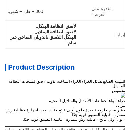
القدرة على
300 + طن + شهريا
العرض:
لاصق النظافة الهيكل
, 
لاصق النظافة المناديل
, 
إبراز:
الهيكل اللاصق بالذوبان الساخن غير 
سام
Product Description
المهنية الصانع هيكل الغراء الغراء الساخنه نذوب لاصق لمنتجات النظافة
المناديل
تخصيص
غراء البناء لحفاضات الأطفال والمناديل الصحية
مزايا:
- غير سام - لزوجة جيدة - لون أولي فاتح - ثبات جيد للحرارة - قابلية رش
ممتازة - قابلية التطبيق قوية جدًا
- لون أولي فاتح - قابلية رش ممتازة - قابلية التطبيق قوية جدًا.
اسم
غراء الهيكل لمنتجات النظافة والمناديل والحفاضات اللاصق المذاب