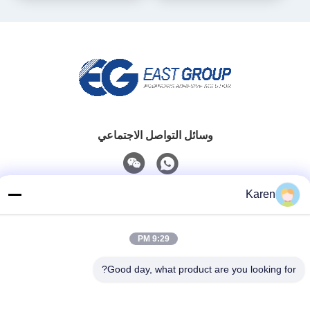
وسائل التواصل الاجتماعي
Karen
اتصل سريعًا
تيل
9:29 PM
+86-18912490312
Good day, what product are you looking for?
بريد إلكتروني
karenyang@wxszzd.com