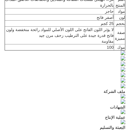
المنتج
بالحرارة
مواد
حاجز
لون
أصفر فاتح
بحجم
25 كجم
لا يؤثر اللون الفاتح على اللون الأصلي للمواد.رائحة منخفضة ولون
صفة
فاتح قدرة جيدة على الترطيب زحف مرن جيد
مميزة
مقاومة
موك
100
ملف الشركة
الشهادات
عملية الإنتاج
التعبئة والتسليم