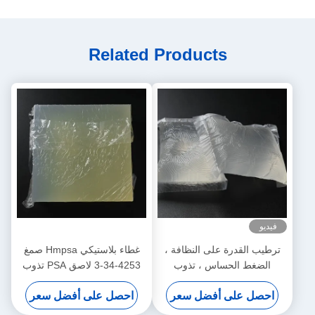
Related Products
فيديو
ترطيب القدرة على النظافة ،
غطاء بلاستيكي Hmpsa صمغ
الضغط الحساس ، تذوب
4253-34-3 لاصق PSA تذوب
بالحرارة لحفاضات الأطفال
بالحرارة
احصل على أفضل سعر
احصل على أفضل سعر