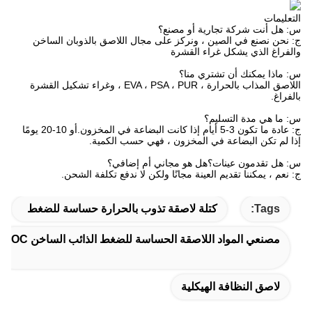
التعليمات
س: هل أنت شركة تجارية أو مصنع؟
ج: نحن نصنع في الصين ، ونركز على مجال اللاصق بالذوبان الساخن
والفراغ الذي يشكل غراء القشرة
س: ماذا يمكنك أن تشتري منا؟
اللاصق المذاب بالحرارة ، EVA ، PSA ، PUR ، وغراء تشكيل القشرة
بالفراغ.
س: ما هي مدة التسليم؟
ج: عادة ما تكون 3-5 أيام إذا كانت البضاعة في المخزون.أو 10-20 يومًا
إذا لم تكن البضاعة في المخزون ، فهي حسب الكمية.
س: هل تقدمون عينات؟هل هو مجاني أم إضافي؟
ج: نعم ، يمكننا تقديم العينة مجانًا ولكن لا ندفع تكلفة الشحن.
Tags:
كتلة لاصقة تذوب بالحرارة حساسة للضغط
مصنعي المواد اللاصقة الحساسة للضغط الذائب الساخن VOC
لاصق النظافة الهيكلية