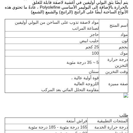
يتم أيضًا بثق البولي أوليفين في أغشية لاصقة قابلة للغلق
بالحرارة.بالإضافة إلى البوليمر الأساسي Polyolefine ، عادةً ما تحتوي هذه
الأنواع الساخنة أيضًا على الراتنج (الراتنج) والشمع (الشمع)
مواد لاصقة تذوب على الساخن من البولي أوليفين
اسم المنتج
لصناعة المراتب
مواد
حاجز
لون
حليب ابيض
بحجم
25 كجم
موك
100
درجة حرارة
5 ~ 35 درجة مئوية
التخزين
وقت التخزين
سنتان
قوة أولية عالية ،
صفة مميزة
اللزوجة العالية
مقاومة التحلل المائي بعد المركب
طلب
المنتجات التطبيقية
فراش أمتعة
درجة حرارة الخدمة
165 درجة مئوية - 185 درجة مئوية