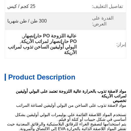
تفاصيل التغليف:
25 كجم / كيس
القدرة على
300 طن / طن شهريا
العرض:
عالية اللزوجة PO حارإنصهار
, 
PO حارإنصهار لمراتب الأريكة
, 
إبراز:
البولي أوليفين الساخن تذوب لمراتب 
الأريكة
Product Description
مواد لاصقة تذوب بالحرارة عالية اللزوجة تعتمد على البولي أوليفين
لمراتب الأريكة
تخصيص
مواد لاصقة تذوب على الساخن من البولي أوليفين لصناعة المراتب
تستخدم المواد اللاصقة القائمة على بوليمرات البولي أوليفين بشكل
أساسي في شكل حبيبات أو كتلة أو فيلم.
يتم استخدامها لتصفيح الغراء للرقائق البلاستيكية والرقائق المعدنية حيث
تفتقر المواد اللاصقة الذائبة بالحرارة EVA إلى الالتصاق والمرونة.