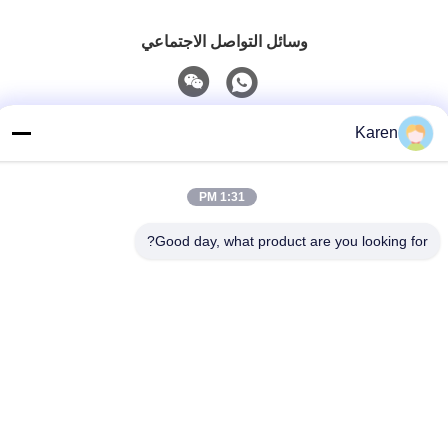
وسائل التواصل الاجتماعي
اتصل سريعًا
Karen
تيل
1:31 PM
+86-18912490312
بريد إلكتروني
Good day, what product are you looking for?
karenyang@wxszzd.com
العنوان
غرفة 701-702 ، رقم 16 طريق هوايون ، منطقة التنمية الاقتصادية
والتكنولوجية ، ووشي
سياسة الخصوصية
|
خريطة الموقع
الصين جيدة الجودة PUR الساخنه نذوب الغراء المورد. حقوق الطبع