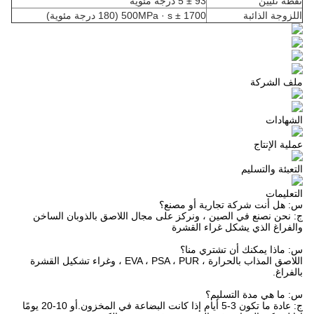
نقطة تليين
93 ± 5 درجة مئوية
اللزوجة الذائبة
1700 ± 500MPa · s (180 درجة مئوية)
ملف الشركة
الشهادات
عملية الإنتاج
التعبئة والتسليم
التعليمات
س: هل أنت شركة تجارية أو مصنع؟
ج: نحن نصنع في الصين ، ونركز على مجال اللاصق بالذوبان الساخن
والفراغ الذي يشكل غراء القشرة
س: ماذا يمكنك أن تشتري منا؟
اللاصق المذاب بالحرارة ، EVA ، PSA ، PUR ، وغراء تشكيل القشرة
بالفراغ.
س: ما هي مدة التسليم؟
ج: عادة ما تكون 3-5 أيام إذا كانت البضاعة في المخزون.أو 10-20 يومًا