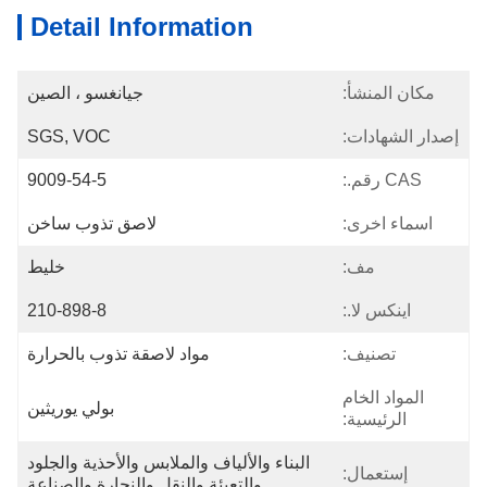
Detail Information
مكان المنشأ:
جيانغسو ، الصين
إصدار الشهادات:
SGS, VOC
CAS رقم.:
9009-54-5
اسماء اخرى:
لاصق تذوب ساخن
مف:
خليط
اينكس لا.:
210-898-8
تصنيف:
مواد لاصقة تذوب بالحرارة
المواد الخام
بولي يوريثين
الرئيسية:
البناء والألياف والملابس والأحذية والجلود 
إستعمال:
والتعبئة والنقل والنجارة والصناعة