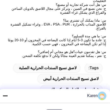
التعليمات
س: هل أنت شركة تجارية أو مصنع؟
ج: نحن نصنع في الصين ، ونركز على مجال اللاصق بالذوبان الساخن
والفراغ الذي يشكل غراء القشرة
س: ماذا يمكنك أن تشتري منا؟
اللاصق المذاب بالحرارة ، EVA ، PSA ، PUR ، وغراء تشكيل القشرة
بالفراغ.
س: ما هي مدة التسليم؟
ج: عادة ما تكون 3-5 أيام إذا كانت البضاعة في المخزون.أو 10-20 يومًا
إذا لم تكن البضاعة في المخزون ، فهي حسب الكمية.
س: هل تقدمون عينات؟هل هو مجاني أم إضافي؟
ج: نعم ، يمكننا تقديم العينة مجانًا ولكن لا ندفع تكلفة الشحن.
Tags:
لاصق نسيج السندات الحرارية الصلبة
لاصق نسيج السندات الحرارية أبيض
غراء حراري للفيلم المركب للنسيج
Karen