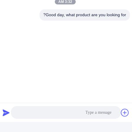
3:32 AM
Related Products
Good day, what product are you looking for?
فيديو
مواد الأحذية المقاومة للماء
غسل مقاومة الحرارة الغراء
الحرارة الغراء للنسيج 9009-
للنسيج القماش التصفيح الترابط
54-5 الصلبة الأبيض
الشريط الغراء
احصل على أفضل سعر
احصل على أفضل سعر