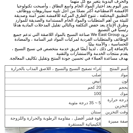
والحرف اليدوية يتغير مع كل منهما
يمر اليوم.يعد اختيار المواد الخام واسع النطاق ، وأصبحت تكنولوجيا
الأقمشة الاصطناعية أكثر نضجًا.من أجل تلبية سيناريوهات ووظائف
التطبيق المختلفة ، تتنوع الطرق المركبة للأقمشة.تعتبر آمنة وصديقة
للبيئة من أهم المتطلبات والمواد الخام المستدامة والصديقة للموارد
وطرق الإنتاج.يعد خفض التكلفة وبالتالي تقليل المدخلات المادية هدفًا
رئيسيًا في التصنيع.
تزود We East Group صناعة النسيج بالمواد اللاصقة التي تدعم جميع
الوظائف والمتطلبات الفردية لمركبات المواد غير السامة ، والمضادة
للحساسية ، والآمنة بيئيًا.
بالإضافة إلى ذلك ، لدينا أيضًا فريق خدمة متخصص في نسيج النسيج ،
يقدم منتجات الخدمة والاستشارات والتقنية
بهدف مساعدة العملاء في تحسين جودة المنتج وتقليل تكاليف المعالجة.
اسم المنتج
غراء تصفيح النسيج والنسيج ، اللاصق المذاب بالحرارة
مواد
صلب
لون
أبيض
بحجم
20 كجم
موك
100
درجة حرارة
5 ~ 35 درجة مئوية
التخزين
وقت التخزين
سنتان
قوة قشر أفضل ، مقاومة الرطوبة والحرارة واللزوجة
صفة مميزة
الكيميائية المستقرة