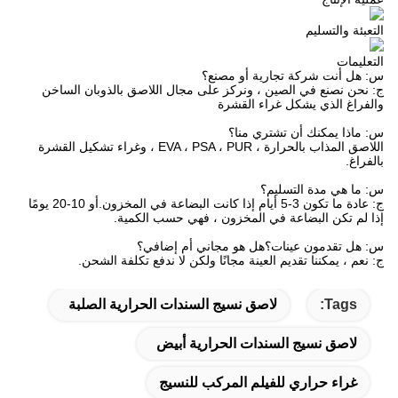
التعبئة والتسليم
التعليمات
س: هل أنت شركة تجارية أو مصنع؟
ج: نحن نصنع في الصين ، ونركز على مجال اللاصق بالذوبان الساخن
والفراغ الذي يشكل غراء القشرة
س: ماذا يمكنك أن تشتري منا؟
اللاصق المذاب بالحرارة ، EVA ، PSA ، PUR ، وغراء تشكيل القشرة
بالفراغ.
س: ما هي مدة التسليم؟
ج: عادة ما تكون 3-5 أيام إذا كانت البضاعة في المخزون.أو 10-20 يومًا
إذا لم تكن البضاعة في المخزون ، فهي حسب الكمية.
س: هل تقدمون عينات؟هل هو مجاني أم إضافي؟
ج: نعم ، يمكننا تقديم العينة مجانًا ولكن لا ندفع تكلفة الشحن.
Tags:
لاصق نسيج السندات الحرارية الصلبة
لاصق نسيج السندات الحرارية أبيض
غراء حراري للفيلم المركب للنسيج