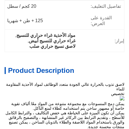
تفاصيل التغليف:
20 كجم / سطل
القدرة على
125 + طن + شهريا
العرض:
مواد الأحذية غراء حراري للنسيج
, 
إبراز:
غراء حراري للنسيج أبيض
, 
لاصق نسيج حراري صلب
Product Description
لاصق تذوب بالحرارة عالي الجودة متعدد الوظائف لمواد الأحذية المقاومة
للماء
تخصيص
يمكن دمج المنسوجات مع مجموعة متنوعة من المواد معًا.ألياف تقوية
خاصة أو مصهور ساخن يتم استخدامه كطلاء لمنع التآكل.
يمكن أن تكون الميزة على الخياطة هي خفض التكاليف ، والترابط الكامل
للأسطح ، وتقديم الترابط بين الركائز غير المتشابهة ، والتصفيح بالرقائق
والورق.باستخدام المواد اللاصقة والطلاء بالذوبان الساخن ، يمكن تصنيع
منتجات محسنة جديدة.