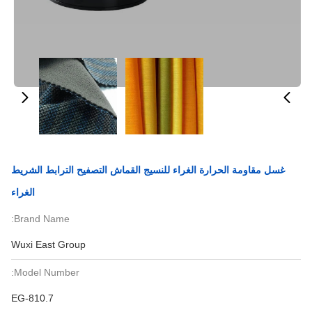
غسل مقاومة الحرارة الغراء للنسيج القماش التصفيح الترابط الشريط
الغراء
Brand Name:
Wuxi East Group
Model Number:
EG-810.7