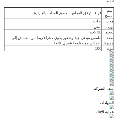
تنجيد
اسم
غراء الترقق القماش اللاصق المذاب بالحرارة
المنتج
مواد
صلب
لون
أبيض
بحجم
20 كجم
صفة
ملمس مبدئي جيد وشعور يدوي ، غراء ربط من القماش إلى
مميزة
القماش مع مقاومة غسيل فائقة.
موك
100
ملف الشركة
الشهادات
عملية الإنتاج