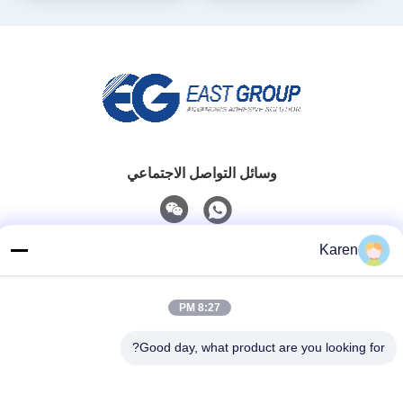
وسائل التواصل الاجتماعي
Karen
اتصل سريعًا
تيل
8:27 PM
+86-18912490312
Good day, what product are you looking for?
بريد إلكتروني
karenyang@wxszzd.com