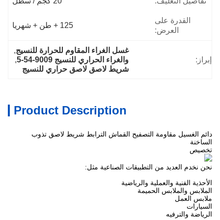
تفاصيل التغليف:
20 كجم / سطل
القدرة على
125 + طن + شهريا
العرض:
غسل الغراء المقاوم للحرارة للنسيج
, 
إبراز:
والغراء الحراري للنسيج 9009-54-5
, 
شريط لاصق لاصق حراري للنسيج
Product Description
دائم الغسيل مقاومة التصفيح القماش الترابط شريط لاصق تذوب
الساخنة
تخصيص
نحن نخدم العديد من التطبيقات الصناعية مثل:
الأحذية الفنية والعملية والرياضية
الملابس والملابس الحميمة
ملابس العمل
السيارات
الرياضة والترفيه