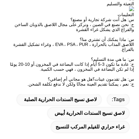
التعبئة والتسليم
التعليمات
س: هل أنت شركة تجارية أو مصنع؟
ج: نحن نصنع في الصين ، ونركز على مجال اللاصق بالذوبان الساخن
والفراغ الذي يشكل غراء القشرة
س: ماذا يمكنك أن تشتري منا؟
اللاصق المذاب بالحرارة ، EVA ، PSA ، PUR ، وغراء تشكيل القشرة
بالفراغ.
س: ما هي مدة التسليم؟
ج: عادة ما تكون 3-5 أيام إذا كانت البضاعة في المخزون.أو 10-20 يومًا
إذا لم تكن البضاعة في المخزون ، فهي حسب الكمية.
س: هل تقدمون عينات؟هل هو مجاني أم إضافي؟
ج: نعم ، يمكننا تقديم العينة مجانًا ولكن لا ندفع تكلفة الشحن.
Tags:
لاصق نسيج السندات الحرارية الصلبة
لاصق نسيج السندات الحرارية أبيض
غراء حراري للفيلم المركب للنسيج