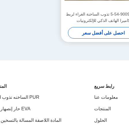
مصفر 9009-54-5 تذوب الساخنة الغراء لربط
اميرا الهاتف الذكي للإلكترونيات
احصل على أفضل سعر
رابط سريع
المن
معلومات عنا
PUR الساخنه نذوب الغراء
المنتجات
EVA حار إنصهار صمغ
الحلول
المادة اللاصقة المسالة بالتسخين PSA