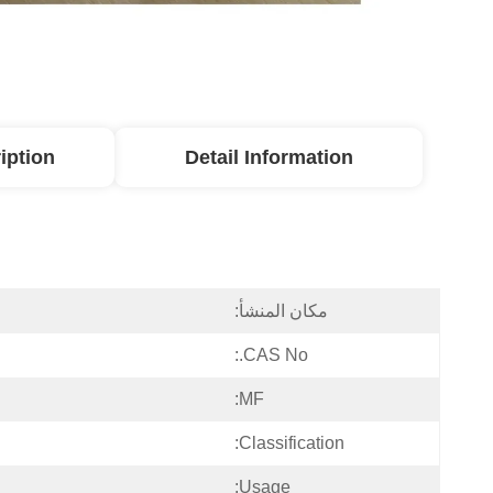
iption
Detail Information
مكان المنشأ:
CAS No.:
MF:
Classification:
Usage: