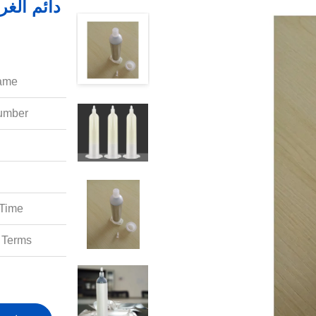
دائم الغر
ame:
mber:
Time:
Terms: