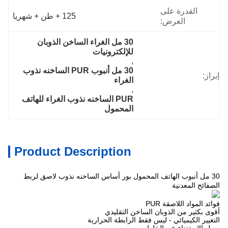
القدرة على
125 + طن + شهريا
العرض:
30 مل الغراء الساخن الذوبان 
للإلكترونيات
, 
30 مل أنبوب PUR الساخنه نذوب 
إبراز:
الغراء
, 
PUR الساخنه نذوب الغراء للهاتف 
المحمول
Product Description
30 مل أنبوب الهاتف المحمول بور أساس الساخنه نذوب لاصق لربط
تخصيص
الصفائح المعدنية
فوائد المواد اللاصقة PUR
أقوى بكثير من الذوبان الساخن التقليدي
التغيير الكيميائي - ليس فقط الرابطة الحرارية