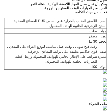
سهل الاستغناء عن الخلط
يمكن أن تحل محل المواد اللاصقة الهيكلية باهظة الثمن
العديد من الخيارات للوقت المفتوح واللزوجة
فعاله من حيث التكلفه
اسم
اللاصق المذاب بالحرارة على أساس PUR للصفائح المعدنية
المنتج
الزخرفية الجانبية للهاتف المحمول
مواد
صلب
لون
مصفر
بحجم
30 مل
وقت فتح طويل ، وقت عمل مناسب لتوزيع الغراء على المعدن ،
صفة
قوي جدًا.يتم تطبيقه على ترابط المعادن الزخرفية
مميزة
شرائط على الإطار الجانبي للهواتف المحمولة وربط أغطية
البطاريات الخلفية للهواتف المحمولة.
موك
100
ملف الشركة